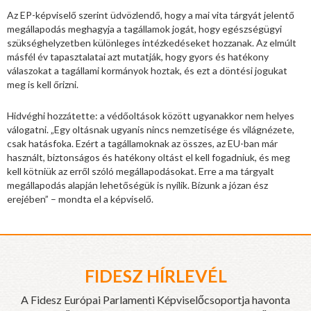
Az EP-képviselő szerint üdvözlendő, hogy a mai vita tárgyát jelentő
megállapodás meghagyja a tagállamok jogát, hogy egészségügyi
szükséghelyzetben különleges intézkedéseket hozzanak. Az elmúlt
másfél év tapasztalatai azt mutatják, hogy gyors és hatékony
válaszokat a tagállami kormányok hoztak, és ezt a döntési jogukat
meg is kell őrizni.
Hidvéghi hozzátette: a védőoltások között ugyanakkor nem helyes
válogatni. „Egy oltásnak ugyanis nincs nemzetisége és világnézete,
csak hatásfoka. Ezért a tagállamoknak az összes, az EU-ban már
használt, biztonságos és hatékony oltást el kell fogadniuk, és meg
kell kötniük az erről szóló megállapodásokat. Erre a ma tárgyalt
megállapodás alapján lehetőségük is nyílik. Bízunk a józan ész
erejében” – mondta el a képviselő.
FIDESZ HÍRLEVÉL
A Fidesz Európai Parlamenti Képviselőcsoportja havonta