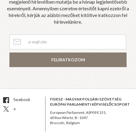
megjelenő hírlevélben mutatja be a hónap legjelentősebb
eseményeit. Amennyiben szeretne értesítőt kapni ezekről a
hírekről, kérjük az alábbi mezőket kitöltve iratkozzon fel
hírlevelünkre.
FELIRATKOZOM
FIDESZ - MAGYAR POLGÁRI SZÖVETSÉG
facebook
EURÓPAI PARLAMENTI KÉPVISELŐCSOPORT
x
European Parliament, ASP09 E151,
60 Rue Wiertz, B–1047
Brussels, Belgium