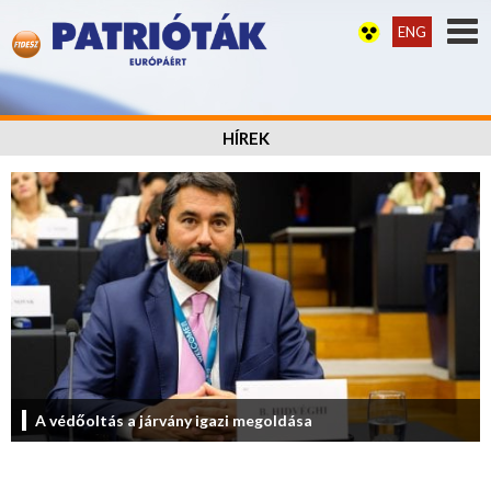
ENG
HÍREK
A védőoltás a járvány igazi megoldása