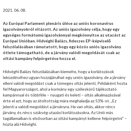
2021. 06. 08.
Az Európai Parlament plenáris ülése az uniós koronavírus
igazolványokról vitázott. Az uniós igazolvány célja, hogy egy
egységes formátumú igazolvánnyal megkönnyítse az utazást az
Európai Unióban. Hidvéghi Balázs, fideszes EP-képviselő
felszólalásában rámutatott, hogy egy közös uniós igazolvány
ötlete támogatható, de a járvány valódi megoldását csak az
oltási kampány felpörgetése hozza el.
Hidvéghi Balázs felszólalásában kiemelte, hogy a korlátozások
leküzdéséhez ugyan hozzájárulhat egy uniós igazolvány, de a járvány
elleni valódi megoldást csak a tömeges oltás jelenti. Példaként hozta
fel Magyarországot, ahol a kormány egy széleskörű tájékoztató
kampánnyal és többféle – nyugati és keleti – oltás alkalmazásával
érte el azt, hogy az átoltottság mára meghaladja az 53%-ot. „Ez
jelenti a valódi megoldást a járványra. Ha van oltás, akkor nincs
járvány, és nincs szükség utazási korlátozásokra. Az Unió más
tagállamaiban is elsősorban az oltási kampányt kellene felpörgetni” –
húzta alá Hidvéghi.