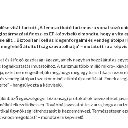
ülése vitát tartott „A fenntartható turizmusra vonatkozó uni
i származású fidesz-es EP-képviselő elmondta, hogy a vita 
e állt. ,,Biztosítani kell az idegenforgalmi és vendéglátóipa
a megfelelő átoltottság szavatolhatja” – mutatott rá a képvis
et és átfogó gazdasági ágazat, amely nagyban hozzájárul az egye
és foglalkoztatási mutatóihoz. A turizmus több millió mikro-, kisvál
a, ezért nem engedhetjük meg, hogy még egy turisztikai szezon el
 és vendéglátóipari szektor minél előbbi újraindítását. Ennek a l
rte” – hangsúlyozta a képviselő.
különböző egészségügyi, biztonsági protokollok bevezetését javas
k nélkül elkezdődhessen. Továbbá javaslatot tesz arra, hogy a tur
isztikai ügynökség létrehozását is kezdeményezi. Természetesen 
valódi megoldást” – mondta el a képviselő.