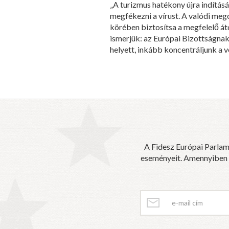
„A turizmus hatékony újra indítá
megfékezni a vírust. A valódi meg
körében biztosítsa a megfelelő át
ismerjük: az Európai Bizottságnak
helyett, inkább koncentráljunk a v
A Fidesz Európai Parlam
eseményeit. Amennyiben sz