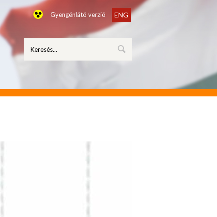
Gyengénlátó verzió
ENG