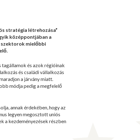
ós stratégia létrehozása”
egyik középpontjában a
ri szektorok mielőbbi
elő.
s tagállamok és azok régióinak
lalkozás és családi vállalkozás
maradjon a járvány miatt.
egjobb módja pedig a megfelelő
olja, annak érdekében, hogy az
izmus legyen megosztott uniós
ezek a kezdeményezések részben