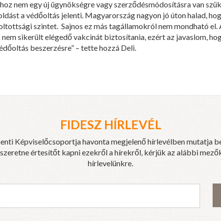
sához nem egy új ügynökségre vagy szerződésmódosításra van szük
oldást a védőoltás jelenti. Magyarország nagyon jó úton halad, ho
oltottsági szintet. Sajnos ez más tagállamokról nem mondható el.
 nem sikerült elégedő vakcinát biztosítania, ezért az javaslom, 
édőoltás beszerzésre” – tette hozzá Deli.
FIDESZ HÍRLEVÉL
enti Képviselőcsoportja havonta megjelenő hírlevélben mutatja b
eretne értesítőt kapni ezekről a hírekről, kérjük az alábbi mezők
hírlevelünkre.