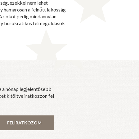
ség, ezekkel nem lehet
gy hamarosan a felnőtt lakosság
 Az okot pedig mindannyian
hogy bürokratikus félmegoldások
e a hónap legjelentősebb
et kitöltve iratkozzon fel
FELIRATKOZOM