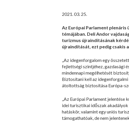
2021. 03. 25.
Az Európai Parlament plenáris 
témájában. Deli Andor vajdaság
turizmus újraindításának kérdés
újraindítását, ezt pedig csakis 
,,Az idegenforgalom egy összetett
fejlettségi szintjéhez, gazdasági 
mindennapi megélhetését biztosítj
Biztosítani kell az idegenforgalmi
átoltottság biztosítása Európa-sze
,,Az Európai Parlament jelentése 
idei turisztikai időszak akadályo
hatáskör, valamint egy uniós tur
támogathatóak, de nem jelentenek 