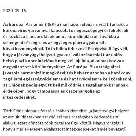
2020. 09. 15.
Az Európai Parlament (EP) a mai napon
plenáris vitát tartott
a
koronavírus-járvánnyal kapcsolatos egészségügyi értékelések
és kockázati besorolások uniós koordinálásról, továbbá a
schengeni térségre és az egységes piacra gyakorolt
következményekről. Tóth Edina fideszes EP-képviselő úgy véli,
hogy a járványügyi helyzet gyakori változása miatt az uniós
belső piaci koordinációnak meg kell újulnia, alkalmazkodva a
megváltozott körülményekhez. Az Európai Bizottság által
javasolt harmonizált megközelítés helyett azonban a hatékony
tagállami egészségvédelemre és határvédelemre kell törekedni,
az Uniónak pedig együtt kell működnie a tagállamokkal annak
érdekében, hogy támogassa és összehangolja az
intézkedéseket.
Tóth Edina plenáris felszólalásában kiemelte: „a járványügyi helyzet
az elmúlt időszakban az unió számos országában kedvezőtlenül
alakult, ezért döntött több tagállam úgy, köztük Magyarország is,
hogy a már sikeresen alkalmazott intézkedéseket ismét bevezeti.”