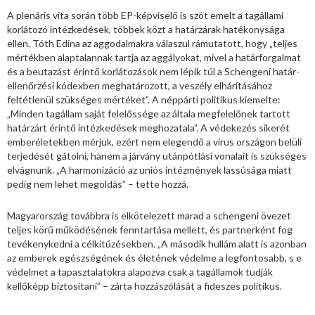
A plenáris vita során több EP-képviselő is szót emelt a tagállami
korlátozó intézkedések, többek közt a határzárak hatékonysága
ellen. Tóth Edina az aggodalmakra válaszul rámutatott, hogy „teljes
mértékben alaptalannak tartja az aggályokat, mivel a határforgalmat
és a beutazást érintő korlátozások nem lépik túl a Schengeni határ-
ellenőrzési kódexben meghatározott, a veszély elhárításához
feltétlenül szükséges mértéket”. A néppárti politikus kiemelte:
„Minden tagállam saját felelőssége az általa megfelelőnek tartott
határzárt érintő intézkedések meghozatala”. A védekezés sikerét
emberéletekben mérjük, ezért nem elegendő a vírus országon belüli
terjedését gátolni, hanem a járvány utánpótlási vonalait is szükséges
elvágnunk. „A harmonizáció az uniós intézmények lassúsága miatt
pedig nem lehet megoldás” – tette hozzá.
Magyarország továbbra is elkötelezett marad a schengeni övezet
teljes körű működésének fenntartása mellett, és partnerként fog
tevékenykedni a célkitűzésekben. „A második hullám alatt is azonban
az emberek egészségének és életének védelme a legfontosabb, s e
védelmet a tapasztalatokra alapozva csak a tagállamok tudják
kellőképp biztosítani” – zárta hozzászólását a fideszes politikus.