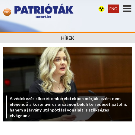
ENG
HÍREK
A védekezés sikerét emberéletekben mérjük, ezért nem
elegendő a koronavírus országon belüli terjedését gátolni,
hanem a járvány utánpótlási vonalait is szükséges
elvágnunk