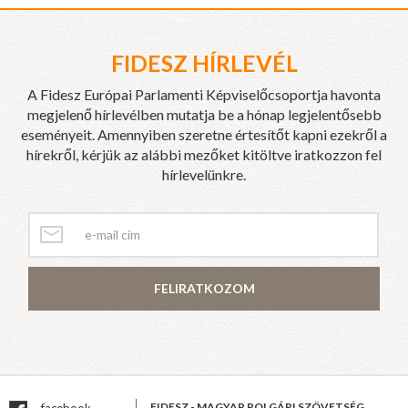
FIDESZ HÍRLEVÉL
A Fidesz Európai Parlamenti Képviselőcsoportja havonta
megjelenő hírlevélben mutatja be a hónap legjelentősebb
eseményeit. Amennyiben szeretne értesítőt kapni ezekről a
hírekről, kérjük az alábbi mezőket kitöltve iratkozzon fel
hírlevelünkre.
FELIRATKOZOM
FIDESZ - MAGYAR POLGÁRI SZÖVETSÉG