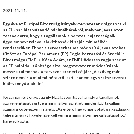
2021. 11. 11.
Egy éve az Európai Bizottság irányelv-tervezetet dolgozott ki
az EU-ban biztosítandó minimálbérekről, melyben javaslatot
tesznek arra, hogy a tagállamok a nemzeti sajátosságaik
figyelembevételével alakíthassák ki saját minimálbér
rendszerüket. Ehhez a tervezethez ma módosító javaslatokat
fűzött az Európai Parlament (EP) Foglalkoztatási és Szociális
Bizottsága (EMPL). Kósa Ádám, az EMPL fideszes tagja szerint
az EP baloldali többsége által megszavazott módosítások
messze túlmennek a tervezet eredeti célján: „A szöveg már
szinte nem is a minimálbérekről szól, hanem egy szakszervezeti
kiáltvánnyá alakult.”
Kósa nem ért egyet az EMPL álláspontjával, amely a tagállamok
szuverenitását sértve a minimálbér szintjét minden EU tagállam
számára kötelezően írná elő. „Az eltérő hagyományokat és gazdasági
teljesítményt figyelembe kell venni a minimálbér megállapításához” –
hangsúlyozta.