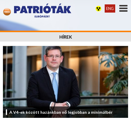
ENG
HÍREK
A V4-ek között hazánkban nő legjobban a minimálbér