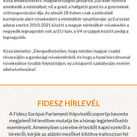
Kósa emlékeztetett: Magyarországon januártól 200 ezer forintra
emelkedik a minimálbér, nő a gyed, a hallgatói gyed és a gyermekek
otthongondozási díja. Az elmúlt 28 évben csak a jobboldali
kormányok alatt növekedett a minimálbér vásárlóereje: az Eurostat
adatai szerint 2010-2021 között a magyar minimálbér-növekedés a
negyedik legnagyobb volt az EU-ban, a V4 országok között pedig a
legnagyobb.
Kósa kiemelte: „Elengedhetetlen, hogy minden magyar család
részesüljön a gazdasági növekedésből, és hogy a hazai bérszínvonal
növekedése tovább folytatódjon, ez a központi szabályozás esetén
ellehetetlenülne”.
FIDESZ HÍRLEVÉL
A Fidesz Európai Parlamenti Képviselőcsoportja havonta
megjelenő hírlevélben mutatja be a hónap legjelentősebb
eseményeit. Amennyiben szeretne értesítőt kapni ezekről a
hírekről, kérjük az alábbi mezőket kitöltve iratkozzon fel