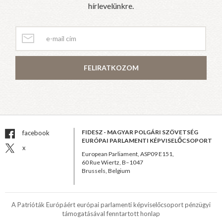
hírlevelünkre.
FELIRATKOZOM
FIDESZ - MAGYAR POLGÁRI SZÖVETSÉG
facebook
EURÓPAI PARLAMENTI KÉPVISELŐCSOPORT
x
European Parliament, ASP09 E151,
60 Rue Wiertz, B–1047
Brussels, Belgium
A Patrióták Európáért európai parlamenti képviselőcsoport pénzügyi
támogatásával fenntartott honlap