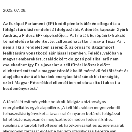
2025. 07. 08.
Az Európai Parlament (EP) keddi plenáris ülésén elfogadta a
földgáztárolási rendelet átdolgozását. A döntés kapcsán Gyürk
András, a Fidesz EP-képviselője, a Patrióták Európáért-frakció
témafelelőse kijelentette: „Elfogadhatatlan, hogy a Tisza Párt
nem áll ki a rendeletben szereplő, az orosz földgázimport
leállítására vonatkozó ajánlással szemben. Felelős, valóban a
magyar emberekért, családokért dolgozó politikai erő nem
cselekedhet így. Ez a javaslat a téli fűtési időszak előtt
ellehetetlenítené a magyar tárolók kellő mértékű feltöltését és
alapjaiban ásná alá hazánk energiaellátásának biztonságát,
ezért Magyar Péterékkel ellentétben mi elutasítottuk ezt a
kezdeményezést.”
A tároló létesítményekbe betárolt földgáz a biztonságos
energiaellátás egyik alappillére. „A téli időszakban megnövekedő
felhasználási igényeket a tavasszal és nyáron betárolt földgázzal
lehet biztonságosan és megfizethető módon fedezni. Ehhez
rugalmas, a tárolók feltöltésének hatékonyságát és az energiaárak
alacsonyan tartását előtérbe helyező szabályozási keretre van