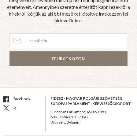
megjelenő hírlevélben mutatja be a hónap legjelentősebb
eseményeit. Amennyiben szeretne értesítőt kapni ezekről a
hírekről, kérjük az alábbi mezőket kitöltve iratkozzon fel
hírlevelünkre.
FELIRATKOZOM
FIDESZ - MAGYAR POLGÁRI SZÖVETSÉG
facebook
EURÓPAI PARLAMENTI KÉPVISELŐCSOPORT
x
European Parliament, ASP09 E151,
60 Rue Wiertz, B–1047
Brussels, Belgium