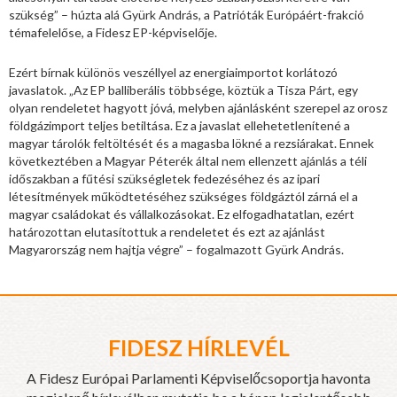
szükség” – húzta alá Gyürk András, a Patrióták Európáért-frakció
témafelelőse, a Fidesz EP-képviselője.
Ezért bírnak különös veszéllyel az energiaimportot korlátozó
javaslatok. „Az EP balliberális többsége, köztük a Tisza Párt, egy
olyan rendeletet hagyott jóvá, melyben ajánlásként szerepel az orosz
földgázimport teljes betiltása. Ez a javaslat ellehetetlenítené a
magyar tárolók feltöltését és a magasba lökné a rezsiárakat. Ennek
következtében a Magyar Péterék által nem ellenzett ajánlás a téli
időszakban a fűtési szükségletek fedezéséhez és az ipari
létesítmények működtetéséhez szükséges földgáztól zárná el a
magyar családokat és vállalkozásokat. Ez elfogadhatatlan, ezért
határozottan elutasítottuk a rendeletet és ezt az ajánlást
Magyarország nem hajtja végre” – fogalmazott Gyürk András.
FIDESZ HÍRLEVÉL
A Fidesz Európai Parlamenti Képviselőcsoportja havonta