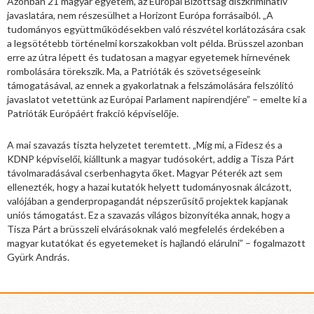
Azonban 21 magyar egyetem, az Európai Bizottság diszkriminatív
javaslatára, nem részesülhet a Horizont Európa forrásaiból. „A
tudományos együttműködésekben való részvétel korlátozására csak
a legsötétebb történelmi korszakokban volt példa. Brüsszel azonban
erre az útra lépett és tudatosan a magyar egyetemek hírnevének
rombolására törekszik. Ma, a Patrióták és szövetségeseink
támogatásával, az ennek a gyakorlatnak a felszámolására felszólító
javaslatot vetettünk az Európai Parlament napirendjére” – emelte ki a
Patrióták Európáért frakció képviselője.
A mai szavazás tiszta helyzetet teremtett. „Míg mi, a Fidesz és a
KDNP képviselői, kiálltunk a magyar tudósokért, addig a Tisza Párt
távolmaradásával cserbenhagyta őket. Magyar Péterék azt sem
ellenezték, hogy a hazai kutatók helyett tudományosnak álcázott,
valójában a genderpropagandát népszerűsítő projektek kapjanak
uniós támogatást. Ez a szavazás világos bizonyítéka annak, hogy a
Tisza Párt a brüsszeli elvárásoknak való megfelelés érdekében a
magyar kutatókat és egyetemeket is hajlandó elárulni” – fogalmazott
Gyürk András.