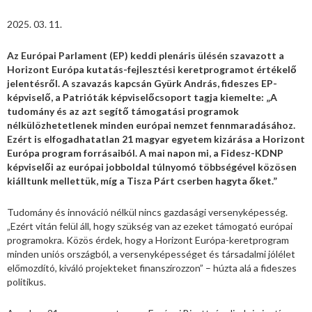
2025. 03. 11.
Az Európai Parlament (EP) keddi plenáris ülésén szavazott a
Horizont Európa kutatás-fejlesztési keretprogramot értékelő
jelentésről. A szavazás kapcsán Gyürk András, fideszes EP-
képviselő, a Patrióták képviselőcsoport tagja kiemelte: „A
tudomány és az azt segítő támogatási programok
nélkülözhetetlenek minden európai nemzet fennmaradásához.
Ezért is elfogadhatatlan 21 magyar egyetem kizárása a Horizont
Európa program forrásaiból. A mai napon mi, a Fidesz-KDNP
képviselői az európai jobboldal túlnyomó többségével közösen
kiálltunk mellettük, míg a Tisza Párt cserben hagyta őket.”
Tudomány és innováció nélkül nincs gazdasági versenyképesség.
„Ezért vitán felül áll, hogy szükség van az ezeket támogató európai
programokra. Közös érdek, hogy a Horizont Európa-keretprogram
minden uniós országból, a versenyképességet és társadalmi jólélet
előmozdító, kiváló projekteket finanszírozzon” – húzta alá a fideszes
politikus.