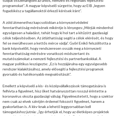
tudjuk összehangolni az uniós, nemzeti és regionális fejlesztési
programokat”. A magyar képviselő sürgette, hogy az EIB „legyen
fogadókész a tagállamoktól érkező kérések iránt”.
A zöld átmenethez kapcsolódóan a környezetvédelmi
fenntarthatóság mérésének mikéntje is lényeges:„Mérjük mindenhol
egységesen a haladást, tehát hogy ki hol tart a kitűzött gazdasági
célok teljesítésében. Az átláthatóság segíti a célok elérését, és hogy
fel se merülhessen a kettős mérce vádja”. Győri Enikő felszólította a
bank képviselőit, hogy rendszeresen osszák meg a környezeti
fenntarthatóság mérésére vonatkozó módszertant és
mutatószámokat a nemzeti fejlesztési és partnerbankokkal. A
magyar politikus leszögezte: „Ez is hozzájárulna egy egységesebb
rendszer kialakításához, amely elősegíti a fejlesztési programok
gyorsabb és hatékonyabb megvalósítását”.
Emellett a képviselő a kis- és középvállalkozások támogatására is
felhívta a figyelmet, hisz őket hatványozottan rosszul érintette a
koronavírus okozta gazdasági válság. Figyelmeztetett, hogy a szektor
nem csak az elvek szintjén érdemel fokozott figyelmet, hanem a
gyakorlatban is. A kkv-knak a lehető leggyorsabban kell
támogatáshoz jutnia: „Így érhetjük el, hogy az életképes projektek