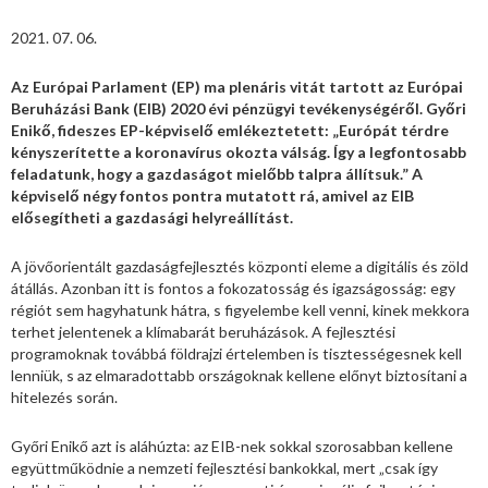
2021. 07. 06.
Az Európai Parlament (EP) ma plenáris vitát tartott az Európai
Beruházási Bank (EIB) 2020 évi pénzügyi tevékenységéről. Győri
Enikő, fideszes EP-képviselő emlékeztetett: „Európát térdre
kényszerítette a koronavírus okozta válság. Így a legfontosabb
feladatunk, hogy a gazdaságot mielőbb talpra állítsuk.” A
képviselő négy fontos pontra mutatott rá, amivel az EIB
elősegítheti a gazdasági helyreállítást.
A jövőorientált gazdaságfejlesztés központi eleme a digitális és zöld
átállás. Azonban itt is fontos a fokozatosság és igazságosság: egy
régiót sem hagyhatunk hátra, s figyelembe kell venni, kinek mekkora
terhet jelentenek a klímabarát beruházások. A fejlesztési
programoknak továbbá földrajzi értelemben is tisztességesnek kell
lenniük, s az elmaradottabb országoknak kellene előnyt biztosítani a
hitelezés során.
Győri Enikő azt is aláhúzta: az EIB-nek sokkal szorosabban kellene
együttműködnie a nemzeti fejlesztési bankokkal, mert „csak így