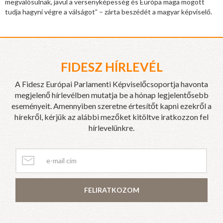
megvalósulnak, javul a versenyképesség és Európa maga mögött
tudja hagyni végre a válságot” – zárta beszédét a magyar képviselő.
FIDESZ HÍRLEVÉL
A Fidesz Európai Parlamenti Képviselőcsoportja havonta
megjelenő hírlevélben mutatja be a hónap legjelentősebb
eseményeit. Amennyiben szeretne értesítőt kapni ezekről a
hírekről, kérjük az alábbi mezőket kitöltve iratkozzon fel
hírlevelünkre.
FELIRATKOZOM