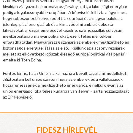
A fideszes politikus szerint a magyar energiaellátási rendszer
kiválóan vizsgázott a koronavírus-járvány alatt, a lakossági energiaár
pedig a legalacsonyabb Európában. A képviselő felhívta a figyelmet,
hogy többször bebizonyosodott: az európai és a magyar baloldal a
jelenlegi piaci energiaárak és a klímavédelmi ambíciók okozta
kihívásokat a rezsiár emelésével kezelné. Ez a hozzáállás súlyosan
megkárosítaná a magyar polgárokat, ezért teljes mértékben
elfogadhatatlan. Magyarország számára az emberek megfizethető és
biztonságos energiaellátása az első. „Kiállunk az alacsony rezsiárak
mellett az elkövetkező időszak élesedő európai politikai vitáiban is” –
emelte ki Tóth Edina.
Fontos lenne, ha az Unió is alkalmazná a bevált tagállami modelleket.
„Biztosítani kell uniós szinten, hogy az emberek és a vállalkozások
hozzáférhessenek a megfizethető energiához, e nélkül ugyanis az
uniós energiapolitika teljes kudarcra van ítélve” – zárta hozzászólását
az EP-képviselő.
FIDESZ HÍRLEVÉL