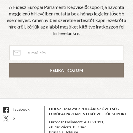
A Fidesz Európai Parlamenti Képviselőcsoportja havonta
megjelenő hírlevélben mutatja be a hónap legjelentősebb
eseményeit. Amennyiben szeretne értesítőt kapni ezekről a
hírekről, kérjük az alábbi mezőket kitöltve iratkozzon fel
hírlevelünkre.
FELIRATKOZOM
FIDESZ - MAGYAR POLGÁRI SZÖVETSÉG
facebook
EURÓPAI PARLAMENTI KÉPVISELŐCSOPORT
x
European Parliament, ASP09 E151,
60 Rue Wiertz, B–1047
Brussels, Belgium