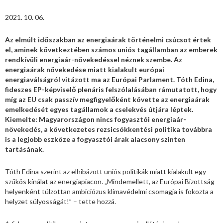
2021. 10. 06.
Az elmúlt időszakban az energiaárak történelmi csúcsot értek
el, aminek következtében számos uniós tagállamban az emberek
rendkívüli energiaár-növekedéssel néznek szembe. Az
energiaárak növekedése miatt kialakult európai
energiaválságról vitázott ma az Európai Parlament. Tóth Edina,
fideszes EP-képviselő plenáris felszólalásában rámutatott, hogy
míg az EU csak passzív megfigyelőként követte az energiaárak
emelkedését egyes tagállamok a cselekvés útjára léptek.
Kiemelte: Magyarországon nincs fogyasztói energiaár-
növekedés, a következetes rezsicsökkentési politika továbbra
is a legjobb eszköze a fogyasztói árak alacsony szinten
tartásának.
Tóth Edina szerint az elhibázott uniós politikák miatt kialakult egy
szűkös kínálat az energiapiacon. „Mindemellett, az Európai Bizottság
helyenként túlzottan ambiciózus klímavédelmi csomagja is fokozta a
helyzet súlyosságát!” – tette hozzá.