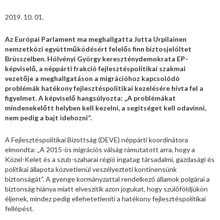
2019. 10. 01.
Az Európai Parlament ma meghallgatta Jutta Urpilainen
nemzetközi együttműködésért felelős finn biztosjelöltet
Brüsszelben. Hölvényi György kereszténydemokrata EP-
képviselő, a néppárti frakció fejlesztéspolitikai szakmai
vezetője a meghallgatáson a migrációhoz kapcsolódó
problémák hatékony fejlesztéspolitikai kezelésére hívta fel a
figyelmet. A képviselő hangsúlyozta: „A problémákat
mindenekelőtt helyben kell kezelni, a segítséget kell odavinni,
nem pedig a bajt idehozni”.
A Fejlesztéspolitikai Bizottság (DEVE) néppárti koordinátora
elmondta: „A 2015-ös migrációs válság rámutatott arra, hogy a
Közel-Kelet és a szub-szaharai régió ingatag társadalmi, gazdasági és
politikai állapota közvetlenül veszélyezteti kontinensünk
biztonságát”. A gyenge kormányzattal rendelkező államok polgárai a
biztonság hiánya miatt elveszítik azon jogukat, hogy szülőföldjükön
éljenek, mindez pedig ellehetetleníti a hatékony fejlesztéspolitikai
fellépést.