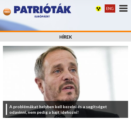
ENG
HÍREK
A problémákat helyben kell kezelni és a segítséget
odavinni, nem pedig a bajt idehozni!