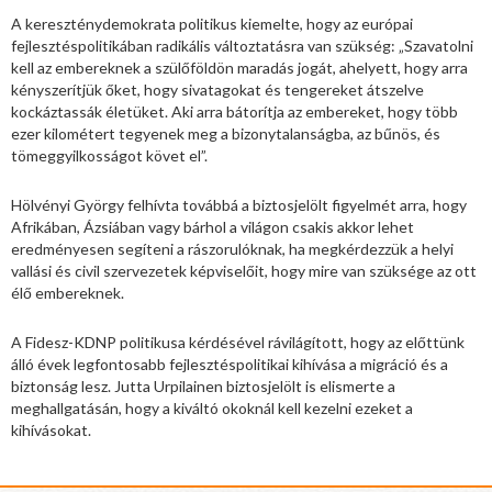
A kereszténydemokrata politikus kiemelte, hogy az európai
fejlesztéspolitikában radikális változtatásra van szükség: „Szavatolni
kell az embereknek a szülőföldön maradás jogát, ahelyett, hogy arra
kényszerítjük őket, hogy sivatagokat és tengereket átszelve
kockáztassák életüket. Aki arra bátorítja az embereket, hogy több
ezer kilométert tegyenek meg a bizonytalanságba, az bűnös, és
tömeggyilkosságot követ el”.
Hölvényi György felhívta továbbá a biztosjelölt figyelmét arra, hogy
Afrikában, Ázsiában vagy bárhol a világon csakis akkor lehet
eredményesen segíteni a rászorulóknak, ha megkérdezzük a helyi
vallási és civil szervezetek képviselőit, hogy mire van szüksége az ott
élő embereknek.
A Fidesz-KDNP politikusa kérdésével rávilágított, hogy az előttünk
álló évek legfontosabb fejlesztéspolitikai kihívása a migráció és a
biztonság lesz. Jutta Urpilainen biztosjelölt is elismerte a
meghallgatásán, hogy a kiváltó okoknál kell kezelni ezeket a
kihívásokat.