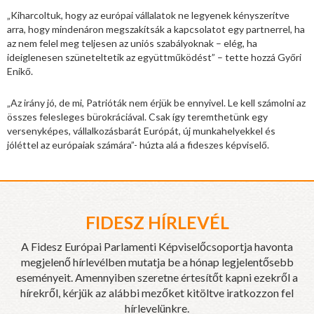
„Kiharcoltuk, hogy az európai vállalatok ne legyenek kényszerítve
arra, hogy mindenáron megszakítsák a kapcsolatot egy partnerrel, ha
az nem felel meg teljesen az uniós szabályoknak – elég, ha
ideiglenesen szüneteltetik az együttműködést” – tette hozzá Győri
Enikő.
„Az irány jó, de mi, Patrióták nem érjük be ennyivel. Le kell számolni az
összes felesleges bürokráciával. Csak így teremthetünk egy
versenyképes, vállalkozásbarát Európát, új munkahelyekkel és
jóléttel az európaiak számára”- húzta alá a fideszes képviselő.
FIDESZ HÍRLEVÉL
A Fidesz Európai Parlamenti Képviselőcsoportja havonta
megjelenő hírlevélben mutatja be a hónap legjelentősebb
eseményeit. Amennyiben szeretne értesítőt kapni ezekről a
hírekről, kérjük az alábbi mezőket kitöltve iratkozzon fel
hírlevelünkre.