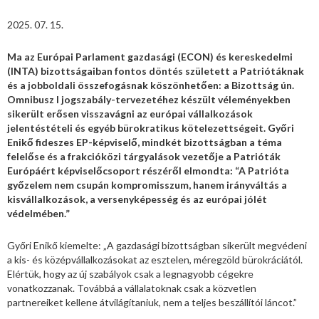
2025. 07. 15.
Ma az Európai Parlament gazdasági (ECON) és kereskedelmi
(INTA) bizottságaiban fontos döntés született a Patriótáknak
és a jobboldali összefogásnak köszönhetően: a Bizottság ún.
Omnibusz I jogszabály-tervezetéhez készült véleményekben
sikerült erősen visszavágni az európai vállalkozások
jelentéstételi és egyéb bürokratikus kötelezettségeit. Győri
Enikő fideszes EP-képviselő, mindkét bizottságban a téma
felelőse és a frakcióközi tárgyalások vezetője a Patrióták
Európáért képviselőcsoport részéről elmondta: “A Patrióta
győzelem nem csupán kompromisszum, hanem irányváltás a
kisvállalkozások, a versenyképesség és az európai jólét
védelmében.”
Győri Enikő kiemelte: „A gazdasági bizottságban sikerült megvédeni
a kis- és középvállalkozásokat az esztelen, méregzöld bürokráciától.
Elértük, hogy az új szabályok csak a legnagyobb cégekre
vonatkozzanak. Továbbá a vállalatoknak csak a közvetlen
partnereiket kellene átvilágítaniuk, nem a teljes beszállítói láncot.”