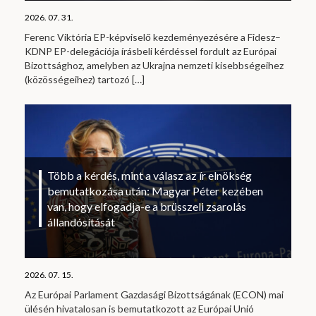
2026. 07. 31.
Ferenc Viktória EP-képviselő kezdeményezésére a Fidesz–
KDNP EP-delegációja írásbeli kérdéssel fordult az Európai
Bizottsághoz, amelyben az Ukrajna nemzeti kisebbségeihez
(közösségeihez) tartozó
[…]
Több a kérdés, mint a válasz az ír elnökség
bemutatkozása után: Magyar Péter kezében
van, hogy elfogadja-e a brüsszeli zsarolás
állandósítását
2026. 07. 15.
Az Európai Parlament Gazdasági Bizottságának (ECON) mai
ülésén hivatalosan is bemutatkozott az Európai Unió