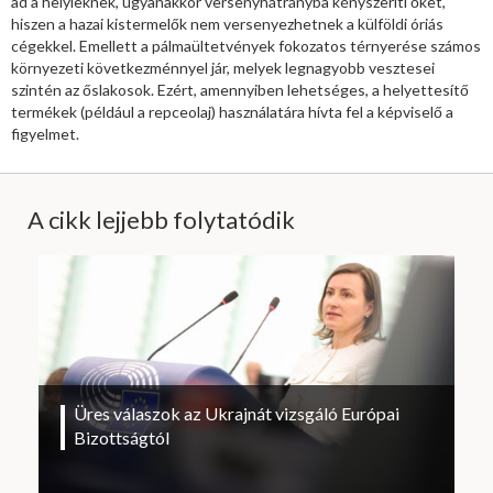
ad a helyieknek, ugyanakkor versenyhátrányba kényszeríti őket,
hiszen a hazai kistermelők nem versenyezhetnek a külföldi óriás
cégekkel. Emellett a pálmaültetvények fokozatos térnyerése számos
környezeti következménnyel jár, melyek legnagyobb vesztesei
szintén az őslakosok. Ezért, amennyiben lehetséges, a helyettesítő
termékek (például a repceolaj) használatára hívta fel a képviselő a
figyelmet.
A cikk lejjebb folytatódik
Üres válaszok az Ukrajnát vizsgáló Európai
Bizottságtól