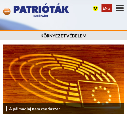
ENG
KÖRNYEZETVÉDELEM
A pálmaolaj nem csodaszer