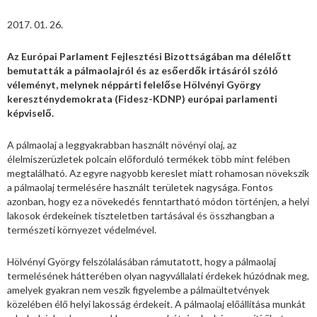
2017. 01. 26.
Az Európai Parlament Fejlesztési Bizottságában ma délelőtt
bemutatták a pálmaolajról és az esőerdők irtásáról szóló
véleményt, melynek néppárti felelőse Hölvényi György
kereszténydemokrata (Fidesz-KDNP) európai parlamenti
képviselő.
A pálmaolaj a leggyakrabban használt növényi olaj, az
élelmiszerüzletek polcain előforduló termékek több mint felében
megtalálható. Az egyre nagyobb kereslet miatt rohamosan növekszik
a pálmaolaj termelésére használt területek nagysága. Fontos
azonban, hogy ez a növekedés fenntartható módon történjen, a helyi
lakosok érdekeinek tiszteletben tartásával és összhangban a
természeti környezet védelmével.
Hölvényi György felszólalásában rámutatott, hogy a pálmaolaj
termelésének hátterében olyan nagyvállalati érdekek húzódnak meg,
amelyek gyakran nem veszik figyelembe a pálmaültetvények
közelében élő helyi lakosság érdekeit. A pálmaolaj előállítása munkát