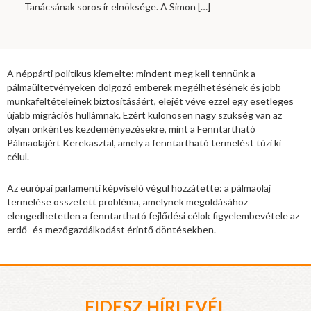
Tanácsának soros ír elnöksége. A Simon
[…]
A néppárti politikus kiemelte: mindent meg kell tennünk a
pálmaültetvényeken dolgozó emberek megélhetésének és jobb
munkafeltételeinek biztosításáért, elejét véve ezzel egy esetleges
újabb migrációs hullámnak. Ezért különösen nagy szükség van az
olyan önkéntes kezdeményezésekre, mint a Fenntartható
Pálmaolajért Kerekasztal, amely a fenntartható termelést tűzi ki
célul.
Az európai parlamenti képviselő végül hozzátette: a pálmaolaj
termelése összetett probléma, amelynek megoldásához
elengedhetetlen a fenntartható fejlődési célok figyelembevétele az
erdő- és mezőgazdálkodást érintő döntésekben.
FIDESZ HÍRLEVÉL