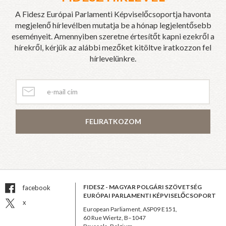
A Fidesz Európai Parlamenti Képviselőcsoportja havonta
megjelenő hírlevélben mutatja be a hónap legjelentősebb
eseményeit. Amennyiben szeretne értesítőt kapni ezekről a
hírekről, kérjük az alábbi mezőket kitöltve iratkozzon fel
hírlevelünkre.
FELIRATKOZOM
FIDESZ - MAGYAR POLGÁRI SZÖVETSÉG
facebook
EURÓPAI PARLAMENTI KÉPVISELŐCSOPORT
x
European Parliament, ASP09 E151,
60 Rue Wiertz, B–1047