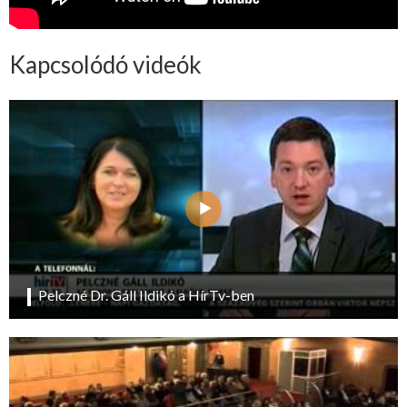
Kapcsolódó videók
Pelczné Dr. Gáll Ildikó a HírTv-ben