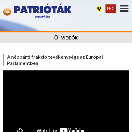
ENG
VIDEÓK
A néppárti frakció tevékenysége az Európai
Parlamentben