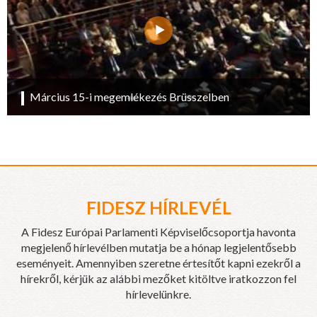
Március 15-i megemlékezés Brüsszelben
FIDESZ HÍRLEVÉL
A Fidesz Európai Parlamenti Képviselőcsoportja havonta
megjelenő hírlevélben mutatja be a hónap legjelentősebb
eseményeit. Amennyiben szeretne értesítőt kapni ezekről a
hírekről, kérjük az alábbi mezőket kitöltve iratkozzon fel
hírlevelünkre.