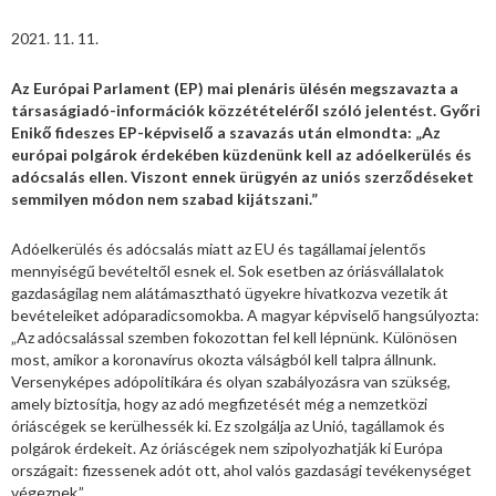
2021. 11. 11.
Az Európai Parlament (EP) mai plenáris ülésén megszavazta a
társaságiadó-információk közzétételéről szóló jelentést. Győri
Enikő fideszes EP-képviselő a szavazás után elmondta: „Az
európai polgárok érdekében küzdenünk kell az adóelkerülés és
adócsalás ellen. Viszont ennek ürügyén az uniós szerződéseket
semmilyen módon nem szabad kijátszani.”
Adóelkerülés és adócsalás miatt az EU és tagállamai jelentős
mennyiségű bevételtől esnek el. Sok esetben az óriásvállalatok
gazdaságilag nem alátámasztható ügyekre hivatkozva vezetik át
bevételeiket adóparadicsomokba. A magyar képviselő hangsúlyozta:
„Az adócsalással szemben fokozottan fel kell lépnünk. Különösen
most, amikor a koronavírus okozta válságból kell talpra állnunk.
Versenyképes adópolitikára és olyan szabályozásra van szükség,
amely biztosítja, hogy az adó megfizetését még a nemzetközi
óriáscégek se kerülhessék ki. Ez szolgálja az Unió, tagállamok és
polgárok érdekeit. Az óriáscégek nem szipolyozhatják ki Európa
országait: fizessenek adót ott, ahol valós gazdasági tevékenységet
végeznek.”