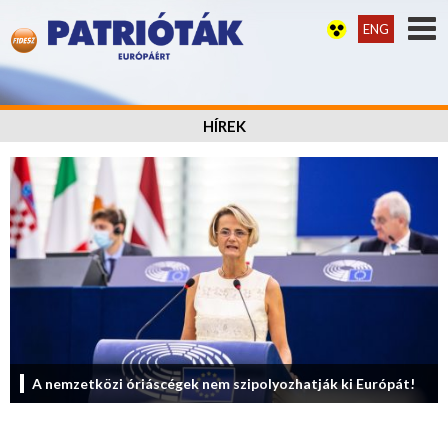
ENG
HÍREK
A nemzetközi óriáscégek nem szipolyozhatják ki Európát!