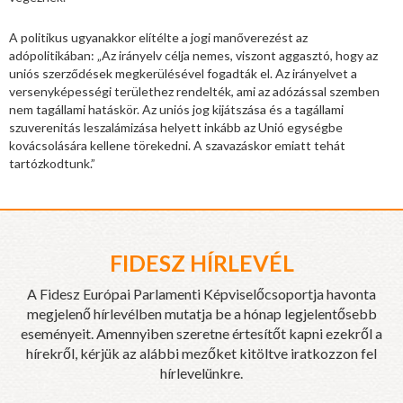
A politikus ugyanakkor elítélte a jogi manőverezést az
adópolitikában: „Az irányelv célja nemes, viszont aggasztó, hogy az
uniós szerződések megkerülésével fogadták el. Az irányelvet a
versenyképességi területhez rendelték, ami az adózással szemben
nem tagállami hatáskör. Az uniós jog kijátszása és a tagállami
szuverenitás leszalámizása helyett inkább az Unió egységbe
kovácsolására kellene törekedni. A szavazáskor emiatt tehát
tartózkodtunk.”
FIDESZ HÍRLEVÉL
A Fidesz Európai Parlamenti Képviselőcsoportja havonta
megjelenő hírlevélben mutatja be a hónap legjelentősebb
eseményeit. Amennyiben szeretne értesítőt kapni ezekről a
hírekről, kérjük az alábbi mezőket kitöltve iratkozzon fel
hírlevelünkre.