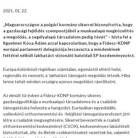
2021. 01. 22.
„Magyarországon a polgári kormány sikerrel bizonyította, hogy
a gazdasági fejlődés szempontjából a munkaalapú megközelítés
a megoldás, a segélyalapú társadalom pedig tévút” – hívta fel a
figyelmet Kósa Ádám azzal kapcsolatban, hogy a Fidesz-KDNP
európai parlamenti delegációja leszavazta a mindenkinek
feltétel nélküli lakhatást vizionáló baloldali EP kezdeményezést.
Európa különböző régióiban számtalan, egymástól eltérő helyi,
regionális és nemzeti, a lakhatást támogató megoldás létezik. Hiba
lenne tehát minden országra azonos megoldást ráerőltetni.
Az elmúlt tíz évben a Fidesz-KDNP kormány sikeres
gazdaságpolitikája a munkaalapú társadalomra és a családok
támogatására helyezte a hangsúlyt. Európában egyedülálló,
széleskörű otthonteremtési és -felújítási támogatásrendszert jött
létre a családok megsegítésére. Sikerrel bevezették a családi
otthonteremtési kedvezményt (CSOK), kedvezményes lakáshitelt
biztosítottak, áfa- és illeték csökkentéseket vezettek be, valamint