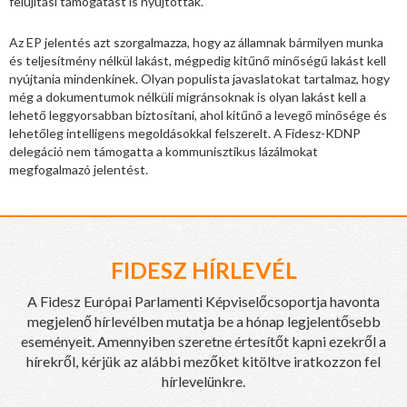
felújítási támogatást is nyújtottak.
Az EP jelentés azt szorgalmazza, hogy az államnak bármilyen munka
és teljesítmény nélkül lakást, mégpedig kitűnő minőségű lakást kell
nyújtania mindenkinek. Olyan populista javaslatokat tartalmaz, hogy
még a dokumentumok nélküli migránsoknak is olyan lakást kell a
lehető leggyorsabban biztosítani, ahol kitűnő a levegő minősége és
lehetőleg intelligens megoldásokkal felszerelt. A Fidesz-KDNP
delegáció nem támogatta a kommunisztikus lázálmokat
megfogalmazó jelentést.
FIDESZ HÍRLEVÉL
A Fidesz Európai Parlamenti Képviselőcsoportja havonta
megjelenő hírlevélben mutatja be a hónap legjelentősebb
eseményeit. Amennyiben szeretne értesítőt kapni ezekről a
hírekről, kérjük az alábbi mezőket kitöltve iratkozzon fel
hírlevelünkre.