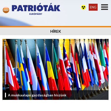
ENG
HÍREK
A munkaalapú gazdaságban hiszünk