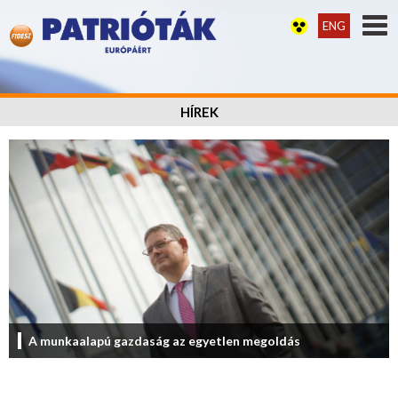
ENG
HÍREK
A munkaalapú gazdaság az egyetlen megoldás