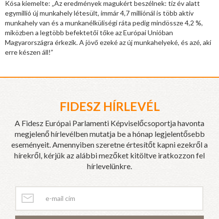
Kósa kiemelte: „Az eredmények magukért beszélnek: tíz év alatt
egymillió új munkahely létesült, immár 4,7 milliónál is több aktív
munkahely van és a munkanélküliségi ráta pedig mindössze 4,2 %,
miközben a legtöbb befektetői tőke az Európai Unióban
Magyarországra érkezik. A jövő ezeké az új munkahelyeké, és azé, aki
erre készen áll!”
FIDESZ HÍRLEVÉL
A Fidesz Európai Parlamenti Képviselőcsoportja havonta
megjelenő hírlevélben mutatja be a hónap legjelentősebb
eseményeit. Amennyiben szeretne értesítőt kapni ezekről a
hírekről, kérjük az alábbi mezőket kitöltve iratkozzon fel
hírlevelünkre.