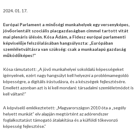
2024. 01. 17.
Európai Parlament a minőségi munkahelyek egy versenyképes,
jövőorientált szociális piacgazdaságban címmel tartott vitát
mai plenáris ülésén. Kósa Ádám, a Fidesz európai parlamenti
képviselője felszólalásában hangsúlyozta: „Európában
szemléletváltásra van szükség: csak a munkaalapú gazdaság
működőképes!”
Kósa rámutatott: „A jövő munkahelyei sokoldalú képességeket
igényelnek, ezért nagy hangsúlyt kell helyezni a problémamegoldó
képességre, a digitális írástudásra, és a készségek fejlesztésére.
Emellett azonban azt is ki kell mondani: társadalmi szemléletmódot is
kell váltani!”
A képviselő emlékeztetett: „Magyarországon 2010 óta a „segély
helyett munkát” elv alapján megtörtént az adórendszer
foglalkoztatást támogató átalakítása és a külföldi tőkevonzó
képesség fejlesztése.”