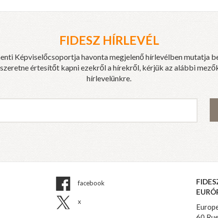
FIDESZ HÍRLEVÉL
enti Képviselőcsoportja havonta megjelenő hírlevélben mutatja b
eretne értesítőt kapni ezekről a hírekről, kérjük az alábbi mezők
hírlevelünkre.
FIDES
facebook
EURÓ
x
Europe
60 Rue