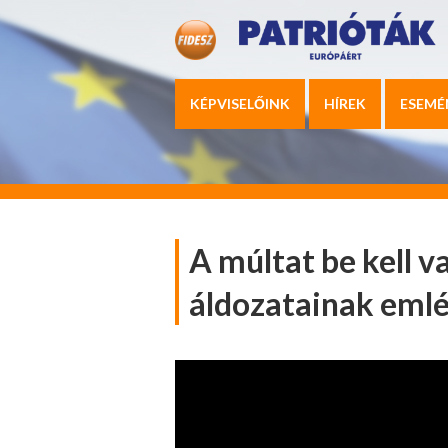
KÉPVISELŐINK
HÍREK
ESEMÉ
A múltat be kell 
áldozatainak eml