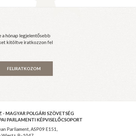
e a hónap legjelentősebb
et kitöltve iratkozzon fel
FELIRATKOZOM
Z - MAGYAR POLGÁRI SZÖVETSÉG
PAI PARLAMENTI KÉPVISELŐCSOPORT
an Parliament, ASP09 E151,
 Wiertz, B–1047