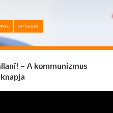
NYEK
KAPCSOLAT
vallani! – A kommunizmus
éknapja