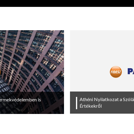
Athéni Nyilatkozat a Szól
yermekvédelemben is
Értékekről