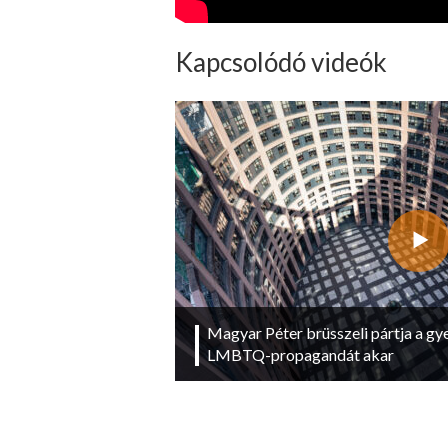
Kapcsolódó videók
Magyar Péter brüsszeli pártja a g
LMBTQ-propagandát akar