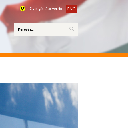
Gyengénlátó verzió
ENG