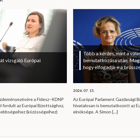
Több a kérdés, mint a vála
át vizsgáló Európai
bemutatkozása után: Magy
hogy elfogadja-e a brüssze
2026. 07. 15.
kezdeményezésére a Fidesz–KDNP
Az Európai Parlament Gazdasági B
l fordult az Európai Bizottsághoz,
hivatalosan is bemutatkozott az E
sebbségeihez (közösségeihez)
elnöksége. A Simon
[…]