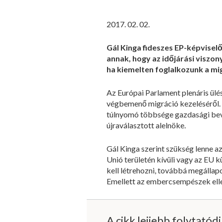
2017. 02. 02.
Gál Kinga fideszes EP-képviselő
annak, hogy az időjárási viszon
ha kiemelten foglalkozunk a mig
Az Európai Parlament plenáris ülé
végbemenő migráció kezeléséről. „
túlnyomó többsége gazdasági beván
újraválasztott alelnöke.
Gál Kinga szerint szükség lenne az
Unió területén kívüli vagy az EU
kell létrehozni, továbbá megállap
Emellett az embercsempészek ellen
A cikk lejjebb folytatód