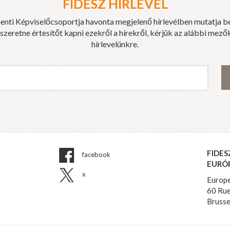
FIDESZ HÍRLEVÉL
enti Képviselőcsoportja havonta megjelenő hírlevélben mutatja b
eretne értesítőt kapni ezekről a hírekről, kérjük az alábbi mezők
hírlevelünkre.
FIDES
facebook
EURÓ
x
Europe
60 Rue
Brusse