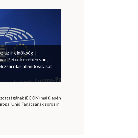
sz az ír elnökség
ar Péter kezében van,
li zsarolás állandósítását
izottságának (ECON) mai ülésén
urópai Unió Tanácsának soros ír