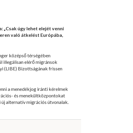
: „Csak úgy lehet elejét venni
geren való átkelést Európába,
tenger középső térségében
 illegálisan elérő migránsok
i (LIBE) Bizottságának frissen
tenni a menedékjog iránti kérelmek
grációs- és menekültközpontokat
új alternatív migrációs útvonalak.