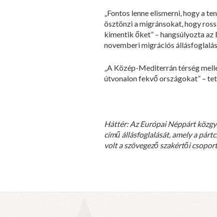
„Fontos lenne elismerni, hogy a t
ösztönzi a migránsokat, hogy ros
kimentik őket” – hangsúlyozta az
novemberi migrációs állásfoglalásá
„A Közép-Mediterrán térség mellett
útvonalon fekvő országokat” – tett
Háttér: Az Európai Néppárt közgyű
című állásfoglalását, amely a pár
volt a szövegező szakértői csopor