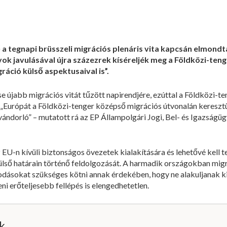
 a tegnapi brüsszeli migrációs plenáris vita kapcsán elmondta
yok javulásával újra százezrek kíséreljék meg a Földközi-ten
ráció külső aspektusaival is”.
se újabb migrációs vitát tűzött napirendjére, ezúttal a Földközi-
Európát a Földközi-tenger középső migrációs útvonalán keresztül
dorló” – mutatott rá az EP Állampolgári Jogi, Bel- és Igazságügy
 EU-n kívüli biztonságos övezetek kialakítására és lehetővé kell 
 külső határain történő feldolgozását. A harmadik országokban mi
odásokat szükséges kötni annak érdekében, hogy ne alakuljanak ki 
i erőteljesebb fellépés is elengedhetetlen.
ik