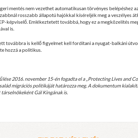
engeri mentés nem vezethet automatikusan törvényes belépéshez az 
szabbnál rosszabb állapotú hajókkal kíséreljék meg a veszélyes á
 EP-képviselő. Emlékeztetett továbbá, hogy ez a megközelítés m
val is.
 továbbra is kellő figyelmet kell fordítani a nyugat-balkáni útvon
e hozzá a politikus.
lése 2016. november 15-én fogadta el a „Protecting Lives and Co
tcsalád migrációs politikáját határozza meg. A dokumentum kialak
t társelnökeként Gál Kingának is.