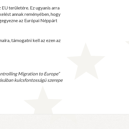
EU területére. Ez ugyanis arra
tkelést annak reményében, hogy
egegyezne az Európai Néppárt
alra, támogatni kell az ezen az
ntrolling Migration to Europe”
ításában kulcsfontosságú szerepe