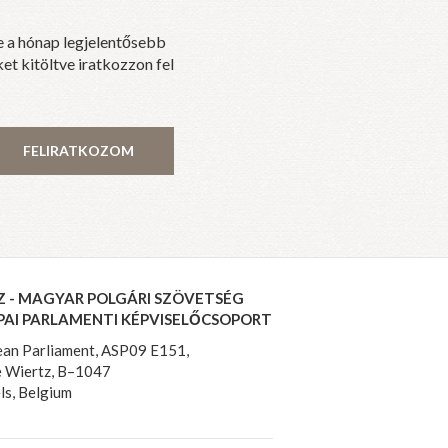
e a hónap legjelentősebb
et kitöltve iratkozzon fel
FELIRATKOZOM
Z - MAGYAR POLGÁRI SZÖVETSÉG
PAI PARLAMENTI KÉPVISELŐCSOPORT
an Parliament, ASP09 E151,
 Wiertz, B–1047
ls, Belgium