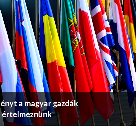
ényt a magyar gazdák
l értelmeznünk