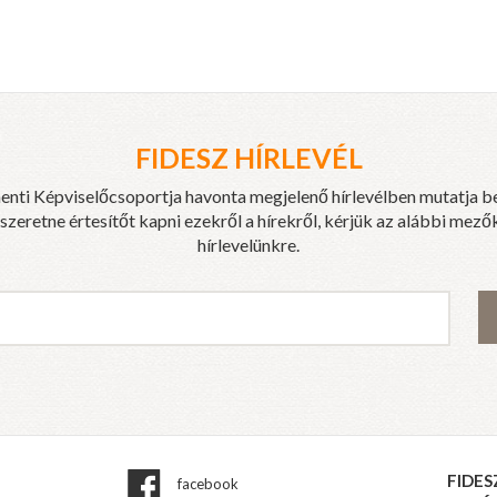
FIDESZ HÍRLEVÉL
enti Képviselőcsoportja havonta megjelenő hírlevélben mutatja b
eretne értesítőt kapni ezekről a hírekről, kérjük az alábbi mezők
hírlevelünkre.
FIDES
facebook