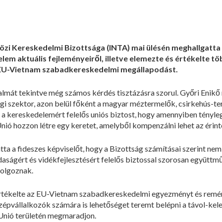
zi Kereskedelmi Bizottsága (INTA) mai ülésén meghallgatta
lem aktuális fejleményeiről, illetve elemezte és értékelte 
z EU-Vietnam szabadkereskedelmi megállapodást.
át tekintve még számos kérdés tisztázásra szorul. Győri Enikő 
i szektor, azon belül főként a magyar méztermelők, csirkehús-ter
e a kereskedelemért felelős uniós biztost, hogy amennyiben tényl
nió hozzon létre egy keretet, amelyből kompenzálni lehet az érint
ta a fideszes képviselőt, hogy a Bizottság számításai szerint nem
aságért és vidékfejlesztésért felelős biztossal szorosan együttm
dolgoznak.
értékelte az EU-Vietnam szabadkereskedelmi egyezményt és remény
pvállalkozók számára is lehetőséget teremt belépni a távol-keleti 
 Unió területén megmaradjon.