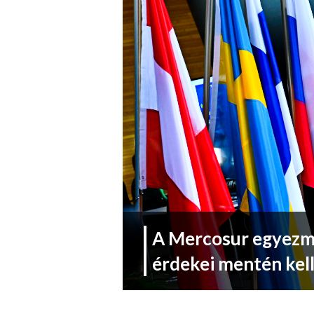
A Mercosur egyezm
érdekei mentén kel