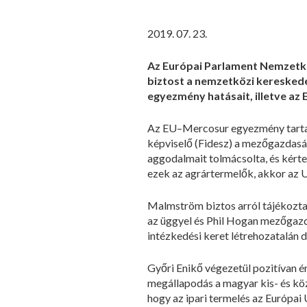
2019. 07. 23.
Az Európai Parlament Nemzetkö
biztost a nemzetközi kereskede
egyezmény hatásait, illetve a
Az EU–Mercosur egyezmény tartalm
képviselő (Fidesz) a mezőgazdaság
aggodalmait tolmácsolta, és kért
ezek az agrártermelők, akkor az U
Malmström biztos arról tájékoztat
az üggyel és Phil Hogan mezőgazd
intézkedési keret létrehozatalán 
Győri Enikő végezetül pozitívan 
megállapodás a magyar kis- és közé
hogy az ipari termelés az Európai