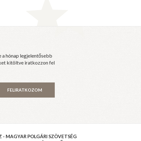
e a hónap legjelentősebb
et kitöltve iratkozzon fel
FELIRATKOZOM
Z - MAGYAR POLGÁRI SZÖVETSÉG