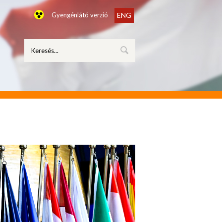
Gyengénlátó verzió
ENG