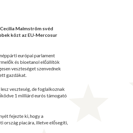
 Cecilia Malmström svéd
többek közt az EU-Mercosur
néppárti európai parlament
melők és bioetanol előállítók
egesen veszteséget szenvednek
ett gazdákat.
 lesz veszteség, de foglalkoznak
űködve 1 milliárd eurós támogató
ét fejezte ki, hogy a
ország piacára, illetve elősegíti,