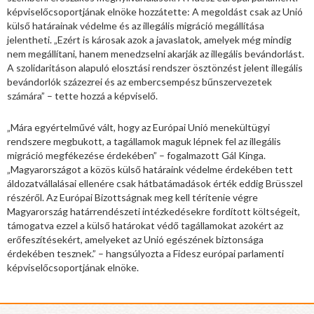
képviselőcsoportjának elnöke hozzátette: A megoldást csak az Unió
külső határainak védelme és az illegális migráció megállítása
jelentheti. „Ezért is károsak azok a javaslatok, amelyek még mindig
nem megállítani, hanem menedzselni akarják az illegális bevándorlást.
A szolidaritáson alapuló elosztási rendszer ösztönzést jelent illegális
bevándorlók százezrei és az embercsempész bűnszervezetek
számára” – tette hozzá a képviselő.
„Mára egyértelművé vált, hogy az Európai Unió menekültügyi
rendszere megbukott, a tagállamok maguk lépnek fel az illegális
migráció megfékezése érdekében” – fogalmazott Gál Kinga.
„Magyarországot a közös külső határaink védelme érdekében tett
áldozatvállalásai ellenére csak hátbatámadások érték eddig Brüsszel
részéről. Az Európai Bizottságnak meg kell térítenie végre
Magyarország határrendészeti intézkedésekre fordított költségeit,
támogatva ezzel a külső határokat védő tagállamokat azokért az
erőfeszítésekért, amelyeket az Unió egészének biztonsága
érdekében tesznek.” – hangsúlyozta a Fidesz európai parlamenti
képviselőcsoportjának elnöke.