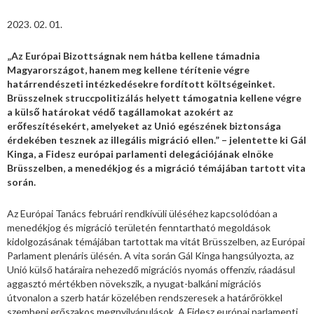
2023. 02. 01.
„Az Európai Bizottságnak nem hátba kellene támadnia
Magyarországot, hanem meg kellene térítenie végre
határrendészeti intézkedésekre fordított költségeinket.
Brüsszelnek struccpolitizálás helyett támogatnia kellene végre
a külső határokat védő tagállamokat azokért az
erőfeszítésekért, amelyeket az Unió egészének biztonsága
érdekében tesznek az illegális migráció ellen
.” –
jelentette ki Gál
Kinga, a Fidesz európai parlamenti delegációjának elnöke
Brüsszelben, a menedékjog és a migráció témájában tartott vita
során.
Az Európai Tanács februári rendkívüli üléséhez kapcsolódóan a
menedékjog és migráció területén fenntartható megoldások
kidolgozásának témájában tartottak ma vitát Brüsszelben, az Európai
Parlament plenáris ülésén. A vita során Gál Kinga hangsúlyozta, az
Unió külső határaira nehezedő migrációs nyomás offenzív, ráadásul
aggasztó mértékben növekszik, a nyugat-balkáni migrációs
útvonalon a szerb határ közelében rendszeresek a határőrökkel
szembeni erőszakos megnyilvánulások. A Fidesz európai parlamenti