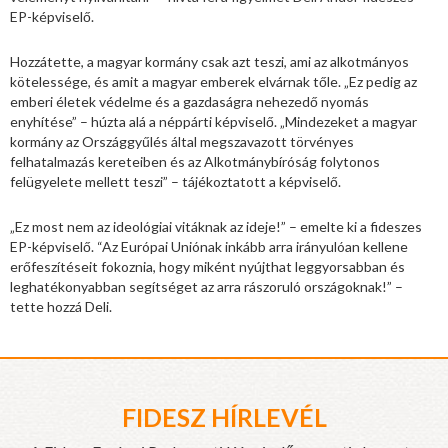
EP-képviselő.
Hozzátette, a magyar kormány csak azt teszi, ami az alkotmányos
kötelessége, és amit a magyar emberek elvárnak tőle. „Ez pedig az
emberi életek védelme és a gazdaságra nehezedő nyomás
enyhítése” – húzta alá a néppárti képviselő. „Mindezeket a magyar
kormány az Országgyűlés által megszavazott törvényes
felhatalmazás kereteiben és az Alkotmánybíróság folytonos
felügyelete mellett teszi” – tájékoztatott a képviselő.
„Ez most nem az ideológiai vitáknak az ideje!” – emelte ki a fideszes
EP-képviselő. “Az Európai Uniónak inkább arra irányulóan kellene
erőfeszítéseit fokoznia, hogy miként nyújthat leggyorsabban és
leghatékonyabban segítséget az arra rászoruló országoknak!” –
tette hozzá Deli.
FIDESZ HÍRLEVÉL