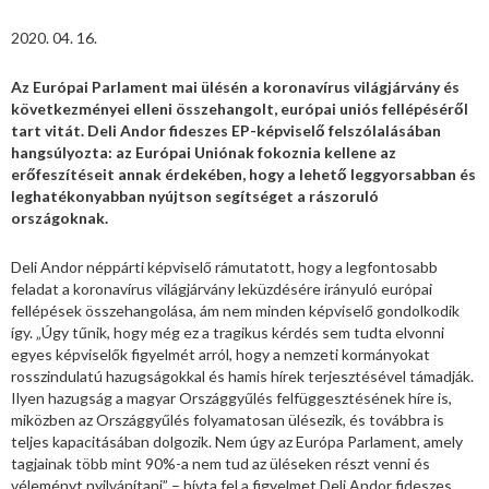
2020. 04. 16.
Az Európai Parlament mai ülésén a koronavírus világjárvány és
következményei elleni összehangolt, európai uniós fellépéséről
tart vitát. Deli Andor fideszes EP-képviselő felszólalásában
hangsúlyozta: az Európai Uniónak fokoznia kellene az
erőfeszítéseit annak érdekében, hogy a lehető leggyorsabban és
leghatékonyabban nyújtson segítséget a rászoruló
országoknak.
Deli Andor néppárti képviselő rámutatott, hogy a legfontosabb
feladat a koronavírus világjárvány leküzdésére irányuló európai
fellépések összehangolása, ám nem minden képviselő gondolkodik
így. „Úgy tűnik, hogy még ez a tragikus kérdés sem tudta elvonni
egyes képviselők figyelmét arról, hogy a nemzeti kormányokat
rosszindulatú hazugságokkal és hamis hírek terjesztésével támadják.
Ilyen hazugság a magyar Országgyűlés felfüggesztésének híre is,
miközben az Országgyűlés folyamatosan ülésezik, és továbbra is
teljes kapacitásában dolgozik. Nem úgy az Európa Parlament, amely
tagjainak több mint 90%-a nem tud az üléseken részt venni és
véleményt nyilvánítani” – hívta fel a figyelmet Deli Andor fideszes