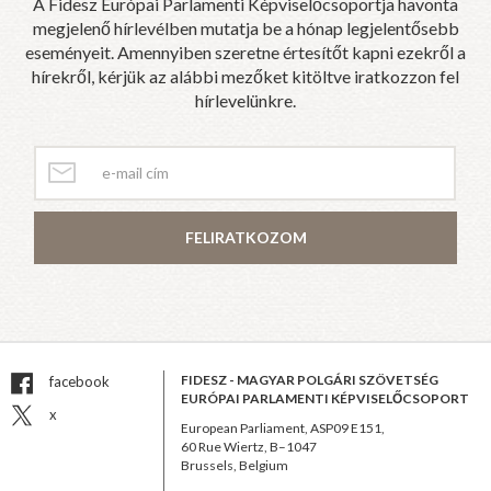
A Fidesz Európai Parlamenti Képviselőcsoportja havonta
megjelenő hírlevélben mutatja be a hónap legjelentősebb
eseményeit. Amennyiben szeretne értesítőt kapni ezekről a
hírekről, kérjük az alábbi mezőket kitöltve iratkozzon fel
hírlevelünkre.
FELIRATKOZOM
FIDESZ - MAGYAR POLGÁRI SZÖVETSÉG
facebook
EURÓPAI PARLAMENTI KÉPVISELŐCSOPORT
x
European Parliament, ASP09 E151,
60 Rue Wiertz, B–1047
Brussels, Belgium