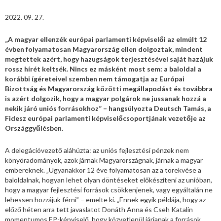
2022. 09. 27.
„A magyar ellenzék európai parlamenti képviselői az elmúlt 12
évben folyamatosan Magyarország ellen dolgoztak, mindent
megtettek azért, hogy hazugságok terjesztésével saját hazájuk
rossz hírét keltsék. Nincs ez másként most sem: a baloldal a
korábbi ígéreteivel szemben nem támogatja az Európai
Bizottság és Magyarország közötti megállapodást és továbbra
is azért dolgozik, hogy a magyar polgárok ne jussanak hozzá a
nekik járó uniós forrásokhoz” – hangsúlyozta Deutsch Tamás, a
Fidesz európai parlamenti képviselőcsoportjának vezetője az
Országgyűlésben.
A delegációvezető aláhúzta: az uniós fejlesztési pénzek nem
könyöradományok, azok járnak Magyarországnak, járnak a magyar
embereknek. „Ugyanakkor 12 éve folyamatosan az a törekvése a
baloldalnak, hogyan lehet olyan döntéseket előkészíteni az unióban,
hogy a magyar fejlesztési források csökkenjenek, vagy egyáltalán ne
lehessen hozzájuk férni” – emelte ki. „Ennek egyik példája, hogy az
előző héten arra tett javaslatot Donáth Anna és Cseh Katalin
momentumos EP-képviselő, hogy közvetlenül járjanak a források,