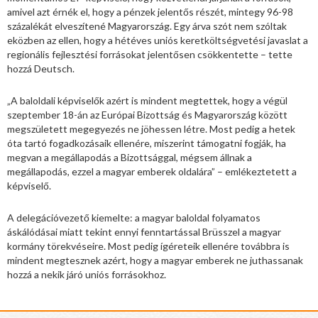
amivel azt érnék el, hogy a pénzek jelentős részét, mintegy 96-98
százalékát elveszítené Magyarország. Egy árva szót nem szóltak
eközben az ellen, hogy a hétéves uniós keretköltségvetési javaslat a
regionális fejlesztési forrásokat jelentősen csökkentette – tette
hozzá Deutsch.
„A baloldali képviselők azért is mindent megtettek, hogy a végül
szeptember 18-án az Európai Bizottság és Magyarország között
megszületett megegyezés ne jöhessen létre. Most pedig a hetek
óta tartó fogadkozásaik ellenére, miszerint támogatni fogják, ha
megvan a megállapodás a Bizottsággal, mégsem állnak a
megállapodás, ezzel a magyar emberek oldalára” – emlékeztetett a
képviselő.
A delegációvezető kiemelte: a magyar baloldal folyamatos
áskálódásai miatt tekint ennyi fenntartással Brüsszel a magyar
kormány törekvéseire. Most pedig ígéreteik ellenére továbbra is
mindent megtesznek azért, hogy a magyar emberek ne juthassanak
hozzá a nekik járó uniós forrásokhoz.