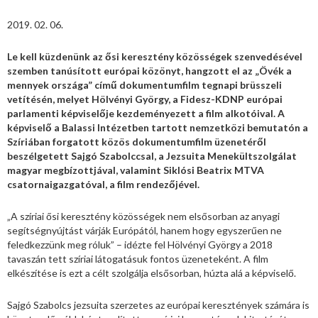
2019. 02. 06.
Le kell küzdenünk az ősi keresztény közösségek szenvedésével
szemben tanúsított európai közönyt, hangzott el az „Övék a
mennyek országa” című dokumentumfilm tegnapi brüsszeli
vetítésén, melyet Hölvényi György, a Fidesz-KDNP európai
parlamenti képviselője kezdeményezett a film alkotóival. A
képviselő a Balassi Intézetben tartott nemzetközi bemutatón a
Szíriában forgatott közös dokumentumfilm üzenetéről
beszélgetett Sajgó Szabolccsal, a Jezsuita Menekültszolgálat
magyar megbízottjával, valamint Siklósi Beatrix MTVA
csatornaigazgatóval, a film rendezőjével.
„A szíriai ősi keresztény közösségek nem elsősorban az anyagi
segítségnyújtást várják Európától, hanem hogy egyszerűen ne
feledkezzünk meg róluk” – idézte fel Hölvényi György a 2018
tavaszán tett szíriai látogatásuk fontos üzeneteként. A film
elkészítése is ezt a célt szolgálja elsősorban, húzta alá a képviselő.
Sajgó Szabolcs jezsuita szerzetes az európai keresztények számára is