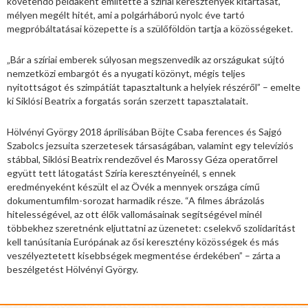
követendő példaként említette a szíriai keresztények kitartását,
mélyen megélt hitét, ami a polgárháború nyolc éve tartó
megpróbáltatásai közepette is a szülőföldön tartja a közösségeket.
„Bár a szíriai emberek súlyosan megszenvedik az országukat sújtó
nemzetközi embargót és a nyugati közönyt, mégis teljes
nyitottságot és szimpátiát tapasztaltunk a helyiek részéről” – emelte
ki Siklósi Beatrix a forgatás során szerzett tapasztalatait.
Hölvényi György 2018 áprilisában Böjte Csaba ferences és Sajgó
Szabolcs jezsuita szerzetesek társaságában, valamint egy televíziós
stábbal, Siklósi Beatrix rendezővel és Marossy Géza operatőrrel
együtt tett látogatást Szíria keresztényeinél, s ennek
eredményeként készült el az Övék a mennyek országa című
dokumentumfilm-sorozat harmadik része. “A filmes ábrázolás
hitelességével, az ott élők vallomásainak segítségével minél
többekhez szeretnénk eljuttatni az üzenetet: cselekvő szolidaritást
kell tanúsítania Európának az ősi keresztény közösségek és más
veszélyeztetett kisebbségek megmentése érdekében” – zárta a
beszélgetést Hölvényi György.