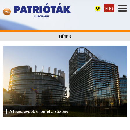
ENG
HÍREK
A legnagyobb ellenfél a közöny