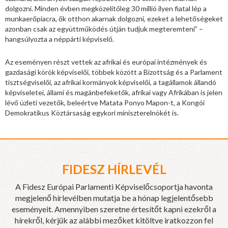
dolgozni. Minden évben megközelítőleg 30 millió ilyen fiatal lép a
munkaerőpiacra, ők otthon akarnak dolgozni, ezeket a lehetőségeket
azonban csak az együttműködés útján tudjuk megteremteni” –
hangsúlyozta a néppárti képviselő.
Az eseményen részt vettek az afrikai és európai intézmények és
gazdasági körök képviselői, többek között a Bizottság és a Parlament
tisztségviselői, az afrikai kormányok képviselői, a tagállamok állandó
képviseletei, állami és magánbefeketők, afrikai vagy Afrikában is jelen
lévő üzleti vezetők, beleértve Matata Ponyo Mapon-t, a Kongói
Demokratikus Köztársaság egykori miniszterelnökét is.
FIDESZ HÍRLEVÉL
A Fidesz Európai Parlamenti Képviselőcsoportja havonta
megjelenő hírlevélben mutatja be a hónap legjelentősebb
eseményeit. Amennyiben szeretne értesítőt kapni ezekről a
hírekről, kérjük az alábbi mezőket kitöltve iratkozzon fel