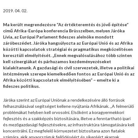
2019. 04. 02.
Ma került megrendezésre “Az értékteremtés és jövő építése”
című Afrika-Európa konferencia Brüsszelben, melyen Járóka
Lívia, az Európai Parlament fideszes alelnöke mondott
záróbeszédet. Járóka hangsúlyozta az Európai Unió és az Afrika
közötti kapcsolatok stratégiai és pragmatikus megközelítésen
keresztüli elmélyítését. „Ennek megvalósulásához több szinten
kell szinergiákat és párhuzamos kezdeményezéseket
kialakítanunk. A gazdasági és civil szervezetek, illetve a politikai
intézmények szerepe kiemelkedően fontos az Európai Unió és az
Afrika közötti kapcsolatok elmélyítésében” – emelte ki a
fideszes politikus.
Járóka szerint az Európai Uniónak a rendelkezésére álló források
felhasználásával segítséget kellene nyújtania Afrikának. „A felmerülő
problémákat helyben kell orvosolni. Elsőként a koragyermekkori
fejlesztés és a szakképzés biztosítására, illetve a fenntartható ipari
és mezőgazdasági fejlesztésekre, az infrastruktúra támogatására kell
koncentrálni. Ez megfelelő környezetet biztosítana azon fiatalok
számára, akik anyaországuk fejlődéséért és sikeréért akarnak