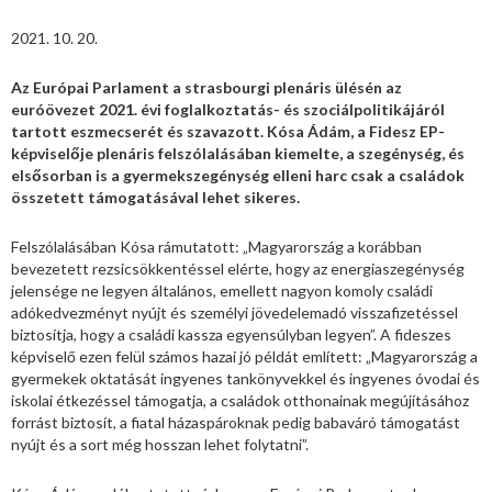
2021. 10. 20.
Az Európai Parlament a strasbourgi plenáris ülésén az
euróövezet 2021. évi foglalkoztatás- és szociálpolitikájáról
tartott eszmecserét és szavazott. Kósa Ádám, a Fidesz EP-
képviselője plenáris felszólalásában kiemelte, a szegénység, és
elsősorban is a gyermekszegénység elleni harc csak a családok
összetett támogatásával lehet sikeres.
Felszólalásában Kósa rámutatott: „Magyarország a korábban
bevezetett rezsicsökkentéssel elérte, hogy az energiaszegénység
jelensége ne legyen általános, emellett nagyon komoly családi
adókedvezményt nyújt és személyi jövedelemadó visszafizetéssel
biztosítja, hogy a családi kassza egyensúlyban legyen”. A fideszes
képviselő ezen felül számos hazai jó példát említett: „Magyarország a
gyermekek oktatását ingyenes tankönyvekkel és ingyenes óvodai és
iskolai étkezéssel támogatja, a családok otthonainak megújításához
forrást biztosít, a fiatal házaspároknak pedig babaváró támogatást
nyújt és a sort még hosszan lehet folytatni”.