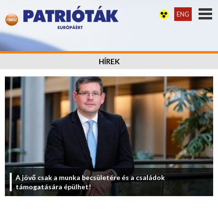
ENG
HÍREK
A jövő csak a munka becsületére és a családok
támogatására épülhet!