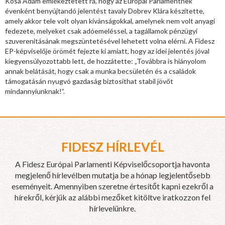
Kósa Ádám emlékeztetett rá, hogy az Európai Parlamentnek
évenként benyújtandó jelentést tavaly Dobrev Klára készítette,
amely akkor tele volt olyan kívánságokkal, amelynek nem volt anyagi
fedezete, melyeket csak adóemeléssel, a tagállamok pénzügyi
szuverenitásának megszüntetésével lehetett volna elérni. A Fidesz
EP-képviselője örömét fejezte ki amiatt, hogy az idei jelentés jóval
kiegyensúlyozottabb lett, de hozzátette: „Továbbra is hiányolom
annak belátását, hogy csak a munka becsületén és a családok
támogatásán nyugvó gazdaság biztosíthat stabil jövőt
mindannyiunknak!”.
FIDESZ HÍRLEVÉL
A Fidesz Európai Parlamenti Képviselőcsoportja havonta
megjelenő hírlevélben mutatja be a hónap legjelentősebb
eseményeit. Amennyiben szeretne értesítőt kapni ezekről a
hírekről, kérjük az alábbi mezőket kitöltve iratkozzon fel
hírlevelünkre.