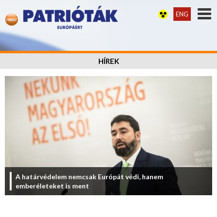
ENG
HÍREK
A határvédelem nemcsak Európát védi, hanem
emberéleteket is ment