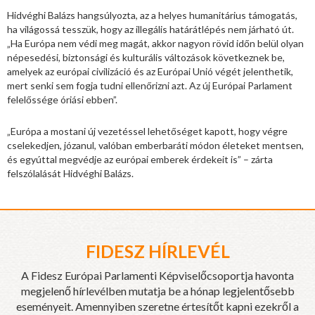
Hidvéghi Balázs hangsúlyozta, az a helyes humanitárius támogatás,
ha világossá tesszük, hogy az illegális határátlépés nem járható út.
„Ha Európa nem védi meg magát, akkor nagyon rövid időn belül olyan
népesedési, biztonsági és kulturális változások következnek be,
amelyek az európai civilizáció és az Európai Unió végét jelenthetik,
mert senki sem fogja tudni ellenőrizni azt. Az új Európai Parlament
felelőssége óriási ebben”.
„Európa a mostani új vezetéssel lehetőséget kapott, hogy végre
cselekedjen, józanul, valóban emberbaráti módon életeket mentsen,
és egyúttal megvédje az európai emberek érdekeit is” – zárta
felszólalását Hidvéghi Balázs.
FIDESZ HÍRLEVÉL
A Fidesz Európai Parlamenti Képviselőcsoportja havonta
megjelenő hírlevélben mutatja be a hónap legjelentősebb
eseményeit. Amennyiben szeretne értesítőt kapni ezekről a