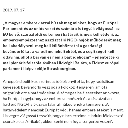
2019. 07. 17.
„A magyar emberek azzal bíztak meg minket, hogy az Európai
Parlament és az uniós vezetés számára is tegyük világossá: az
EU külső, szárazföldi és tengeri határait is meg kell védeni, az
embercsempészethez asszisztáló NGO-hajók működését meg
kell akadályozni, meg kell különböztetni a gazdasági
bevándorlókat a valódi menekültektől, és a segítséget kell
odavinni, ahol a baj van és nem a bajt idehozni” – jelentette ki
mai plenáris felszólalásában Hidvéghi Balázs, a Fidesz európai
parlamenti képviselője Strasbourgban.
A néppárti politikus szerint az idő bizonyította, hogy radikálisan
kevesebb bevándorló vész oda a Földközi-tengeren, amióta
szigorúbb ott a határvédelem. A tömeges haláleseteket az okozza,
ha Európa hagyja, hogy az embercsempészek és a tisztázatlan
hátterű NGO-hajók zavartalanul működjenek a tengeren. „A
határvédelem nemcsak Európát védi, hanem emberéleteket is ment.
Ha végre világossá tesszük, hogy nincs értelme elindulni lélekvesztő
csónakokkal Afrikából, akkor senki nem fog a tengerbe veszni”.