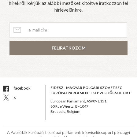
hírekről, kérjük az alábbi mezőket kitöltve iratkozzon fel
hírlevelünkre.
FELIRATKOZOM
FIDESZ - MAGYAR POLGÁRI SZÖVETSÉG
facebook
EURÓPAI PARLAMENTI KÉPVISELŐCSOPORT
x
European Parliament, ASP09 E151,
60 Rue Wiertz, B–1047
Brussels, Belgium
A Patrióták Európáért európai parlamenti képviselőcsoport pénzügyi