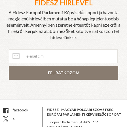
FIDESZ HÍRLEVÉL
A Fidesz Európai Parlamenti Képviselőcsoportja havonta
megjelenő hírlevélben mutatja be a hónap legjelentősebb
eseményeit. Amennyiben szeretne értesítőt kapni ezekről a
hírekről, kérjük az alábbi mezőket kitöltve iratkozzon fel
hírlevelünkre.
FELIRATKOZOM
FIDESZ - MAGYAR POLGÁRI SZÖVETSÉG
facebook
EURÓPAI PARLAMENTI KÉPVISELŐCSOPORT
x
European Parliament, ASP09 E151,
60 Rue Wiertz, B–1047