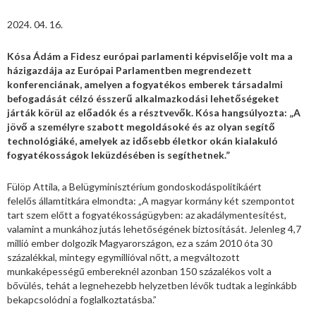
2024. 04. 16.
Kósa Ádám a Fidesz európai parlamenti képviselője volt ma a
házigazdája az Európai Parlamentben megrendezett
konferenciának, amelyen a fogyatékos emberek társadalmi
befogadását célzó ésszerű alkalmazkodási lehetőségeket
járták körül az előadók és a résztvevők. Kósa hangsúlyozta: „A
jövő a személyre szabott megoldásoké és az olyan segítő
technológiáké, amelyek az idősebb életkor okán kialakuló
fogyatékosságok leküzdésében is segíthetnek.”
Fülöp Attila, a Belügyminisztérium gondoskodáspolitikáért
felelős államtitkára elmondta: „A magyar kormány két szempontot
tart szem előtt a fogyatékosságügyben: az akadálymentesítést,
valamint a munkához jutás lehetőségének biztosítását. Jelenleg 4,7
millió ember dolgozik Magyarországon, ez a szám 2010 óta 30
százalékkal, mintegy egymillióval nőtt, a megváltozott
munkaképességű embereknél azonban 150 százalékos volt a
bővülés, tehát a legnehezebb helyzetben lévők tudtak a leginkább
bekapcsolódni a foglalkoztatásba.”