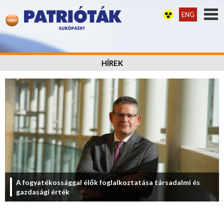
ENG
HÍREK
A fogyatékossággal élők foglalkoztatása társadalmi és
gazdasági érték