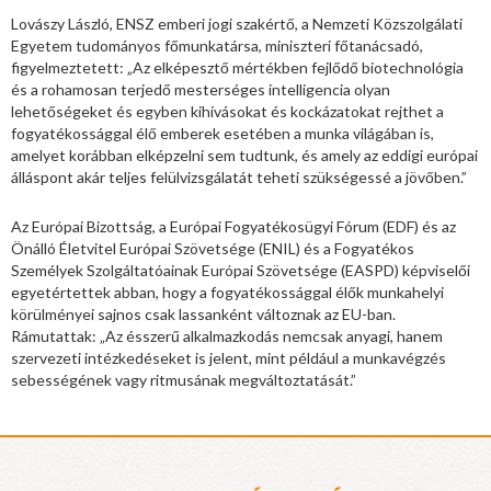
Lovászy László, ENSZ emberi jogi szakértő, a Nemzeti Közszolgálati
Egyetem tudományos főmunkatársa, miniszteri főtanácsadó,
figyelmeztetett: „Az elképesztő mértékben fejlődő biotechnológia
és a rohamosan terjedő mesterséges intelligencia olyan
lehetőségeket és egyben kihívásokat és kockázatokat rejthet a
fogyatékossággal élő emberek esetében a munka világában is,
amelyet korábban elképzelni sem tudtunk, és amely az eddigi európai
álláspont akár teljes felülvizsgálatát teheti szükségessé a jövőben.”
Az Európai Bizottság, a Európai Fogyatékosügyi Fórum (EDF) és az
Önálló Életvitel Európai Szövetsége (ENIL) és a Fogyatékos
Személyek Szolgáltatóainak Európai Szövetsége (EASPD) képviselői
egyetértettek abban, hogy a fogyatékossággal élők munkahelyi
körülményei sajnos csak lassanként változnak az EU-ban.
Rámutattak: „Az ésszerű alkalmazkodás nemcsak anyagi, hanem
szervezeti intézkedéseket is jelent, mint például a munkavégzés
sebességének vagy ritmusának megváltoztatását.”