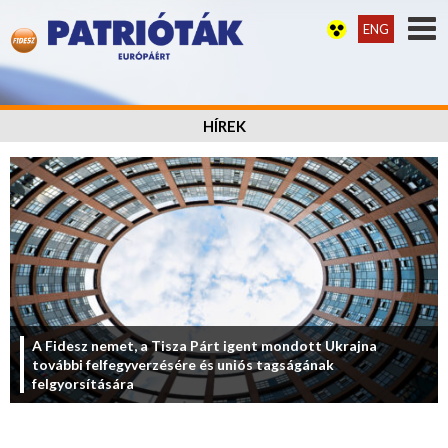
ENG
HÍREK
A Fidesz nemet, a Tisza Párt igent mondott Ukrajna
további felfegyverzésére és uniós tagságának
felgyorsítására