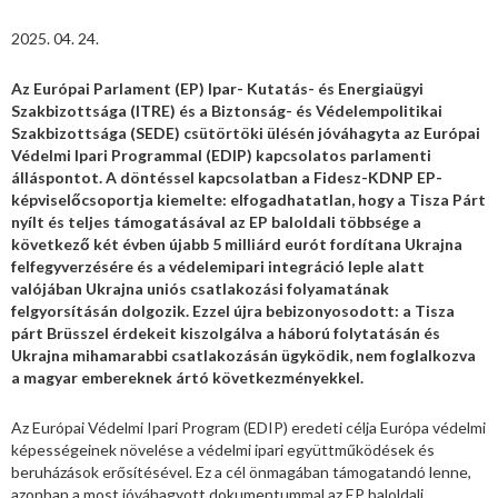
2025. 04. 24.
Az Európai Parlament (EP) Ipar- Kutatás- és Energiaügyi
Szakbizottsága (ITRE) és a Biztonság- és Védelempolitikai
Szakbizottsága (SEDE) csütörtöki ülésén jóváhagyta az Európai
Védelmi Ipari Programmal (EDIP) kapcsolatos parlamenti
álláspontot. A döntéssel kapcsolatban a Fidesz-KDNP EP-
képviselőcsoportja kiemelte: elfogadhatatlan, hogy a Tisza Párt
nyílt és teljes támogatásával az EP baloldali többsége a
következő két évben újabb 5 milliárd eurót fordítana Ukrajna
felfegyverzésére és a védelemipari integráció leple alatt
valójában Ukrajna uniós csatlakozási folyamatának
felgyorsításán dolgozik. Ezzel újra bebizonyosodott: a Tisza
párt Brüsszel érdekeit kiszolgálva a háború folytatásán és
Ukrajna mihamarabbi csatlakozásán ügyködik, nem foglalkozva
a magyar embereknek ártó következményekkel.
Az Európai Védelmi Ipari Program (EDIP) eredeti célja Európa védelmi
képességeinek növelése a védelmi ipari együttműködések és
beruházások erősítésével. Ez a cél önmagában támogatandó lenne,
azonban a most jóváhagyott dokumentummal az EP baloldali