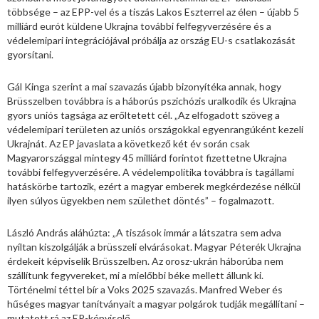
többsége – az EPP-vel és a tiszás Lakos Eszterrel az élen – újabb 5
milliárd eurót küldene Ukrajna további felfegyverzésére és a
védelemipari integrációjával próbálja az ország EU-s csatlakozását
gyorsítani.
Gál Kinga szerint a mai szavazás újabb bizonyítéka annak, hogy
Brüsszelben továbbra is a háborús pszichózis uralkodik és Ukrajna
gyors uniós tagsága az erőltetett cél. „Az elfogadott szöveg a
védelemipari területen az uniós országokkal egyenrangúként kezeli
Ukrajnát. Az EP javaslata a következő két év során csak
Magyarországgal mintegy 45 milliárd forintot fizettetne Ukrajna
további felfegyverzésére. A védelempolitika továbbra is tagállami
hatáskörbe tartozik, ezért a magyar emberek megkérdezése nélkül
ilyen súlyos ügyekben nem születhet döntés” – fogalmazott.
László András aláhúzta: „A tiszások immár a látszatra sem adva
nyíltan kiszolgálják a brüsszeli elvárásokat. Magyar Péterék Ukrajna
érdekeit képviselik Brüsszelben. Az orosz-ukrán háborúba nem
szállítunk fegyvereket, mi a mielőbbi béke mellett állunk ki.
Történelmi téttel bír a Voks 2025 szavazás. Manfred Weber és
hűséges magyar tanítványait a magyar polgárok tudják megállítani –
mutatott rá az EP-képviselő.