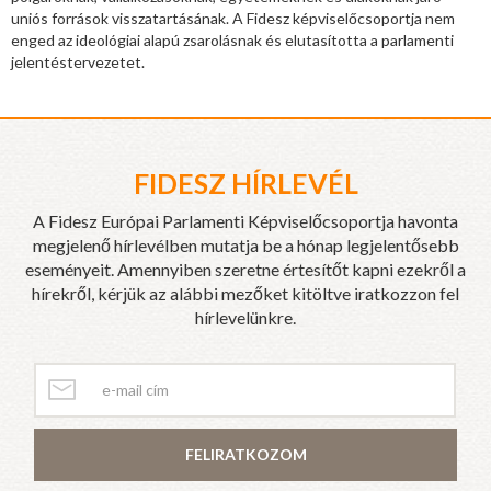
uniós források visszatartásának. A Fidesz képviselőcsoportja nem
enged az ideológiai alapú zsarolásnak és elutasította a parlamenti
jelentéstervezetet.
FIDESZ HÍRLEVÉL
A Fidesz Európai Parlamenti Képviselőcsoportja havonta
megjelenő hírlevélben mutatja be a hónap legjelentősebb
eseményeit. Amennyiben szeretne értesítőt kapni ezekről a
hírekről, kérjük az alábbi mezőket kitöltve iratkozzon fel
hírlevelünkre.
FELIRATKOZOM