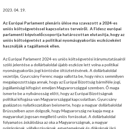
2023. 04. 19.
Az Európai Parlament plenáris ülése ma szavazott a 2024-es
uniós költségvetéssel kapcsolatos terveiről. A Fidesz európai
parlamenti képviselőcsoportja határozottan elutasítja, hogy az
uniós költségvetést a politikai nyomásgyakorlás eszközeként
használják a tagállamok ellen.
Az Európai Parlament 2024-es uniós költségvetési iránymutatásairól
szóló jelentése a dollárbaloldal újabb eszköze lett volna a politikai
nyomásgyakorlás jogi köntösbe öltöztetésének. A dollárbaloldal
vezetője, Gyurcsány Ferenc maga vallotta be, hogy nincs semmilyen
megalapozottsága annak, hogy az Európai Bizottság bármiféle jogi,
jogállamisági kifogást emeljen Magyarországgal szemben. Ő maga
ismerte be a nyilvánosság előtt, hogy az Európai Bizottságnak
politikai kifogása van Magyarországgal kapcsolatban. Gyurcsány
gyalázatos nyilatkozatában beismerte, hogy a magyar dollárbaloldal
Brüsszelben azon dolgozik, hogy Magyarország ne kapja meg a
magyarokat jogosan megillető uniós forrásokat. A dollárbaloldal
folyamatos áskálódása az oka a Magyarországnak, a magyar
polgároknak, vállalkozásoknak, egyetemeknek és diákoknak járó