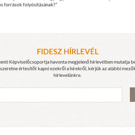
s források folyósításának?”
FIDESZ HÍRLEVÉL
enti Képviselőcsoportja havonta megjelenő hírlevélben mutatja b
eretne értesítőt kapni ezekről a hírekről, kérjük az alábbi mezők
hírlevelünkre.