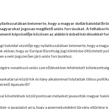
ilatkozatában beismerte, hogy a magyar dollárbaloldal Brü
gyarokat jogosan megillető uniós forrásokat. A felháborító
enti képviselője közösen az alábbi írásbeli kérdésekkel for
i baloldal vezetője egy nyilatkozatában beismerte, hogy a magya
ak abban, hogy az Európai Bizottság jogi köntösbe öltöztetett poli
 a neki jogszerűen járó uniós forrásokhoz.
nségére vonatkozó uniós szerződésekben lefektetett kötelezettség
munkatársai közül kik és hány alkalommal folytattak titkos politik
érintő lépésekről?
tikai követelések közül pontosan melyeket javasolták magyar balol
tek-e javaslatot arra, hogy a gyermekvédelmi törvény eltörlése is p