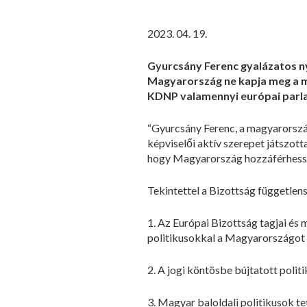
2023. 04. 19.
Gyurcsány Ferenc gyalázatos ny
Magyarország ne kapja meg a ma
KDNP valamennyi európai parlam
“Gyurcsány Ferenc, a magyarország
képviselői aktív szerepet játszott
hogy Magyarország hozzáférhessen
Tekintettel a Bizottság függetle
1. Az Európai Bizottság tagjai és 
politikusokkal a Magyarországot 
2. A jogi köntösbe bújtatott poli
3. Magyar baloldali politikusok tet