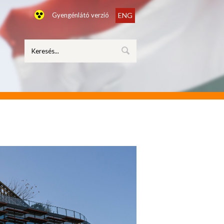
Gyengénlátó verzió
ENG