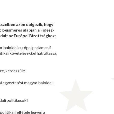
sszelben azon dolgozik, hogy
 beismerés alapján a Fidesz-
dult az Európai Bizottsághoz:
r baloldal európai parlamenti
tikai követelésekkel hátráltassa,
re, kérdezzük:
ai egyeztetést magyar baloldali
dali politikusok?
olitikai feltétele legyen a