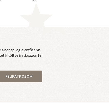
e a hónap legjelentősebb
et kitöltve iratkozzon fel
FELIRATKOZOM