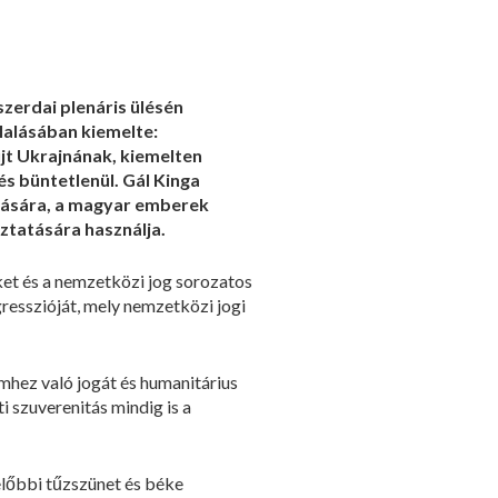
zerdai plenáris ülésén
lalásában kiemelte:
újt Ukrajnának, kiemelten
s büntetlenül. Gál Kinga
ratására, a magyar emberek
ztatására használja.
et és a nemzetközi jog sorozatos
resszióját, mely nemzetközi jogi
mhez való jogát és humanitárius
i szuverenitás mindig is a
előbbi tűzszünet és béke