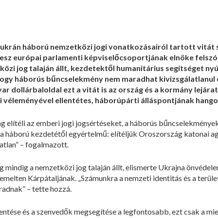
ukrán háború nemzetközi jogi vonatkozásairól tartott vitát s
desz európai parlamenti képviselőcsoportjának elnöke felszó
zi jog talaján állt, kezdetektől humanitárius segítséget ny
ogy háborús bűncselekmény nem maradhat kivizsgálatlanul é
ar dollárbaloldal ezt a vitát is az ország és a kormány lejá
véleményével ellentétes, háborúpárti álláspontjának hango
 elítéli az emberi jogi jogsértéseket, a háborús bűncselekmények
a háború kezdetétől egyértelmű: elítéljük Oroszország katonai ag
atlan” – fogalmazott.
indig a nemzetközi jog talaján állt, elismerte Ukrajna önvédele
emelten Kárpátaljának. „Számunkra a nemzeti identitás és a terület
adnak” – tette hozzá.
entése és a szenvedők megsegítése a legfontosabb, ezt csak a mi