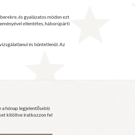
mberekre, és gyalázatos módon ezt
leményével ellentétes, háborúpárti
zsgálatlanul és büntetlenül. Az
e a hónap legjelentősebb
et kitöltve iratkozzon fel