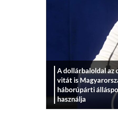
A dollárbaloldal az 
vitát is Magyarorsz
háborúpárti állásp
használja