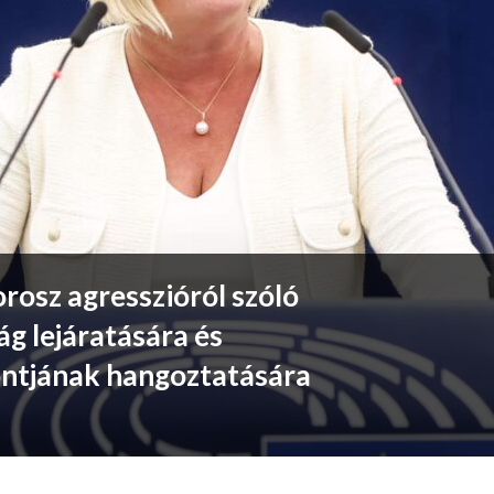
orosz agresszióról szóló
ág lejáratására és
ontjának hangoztatására