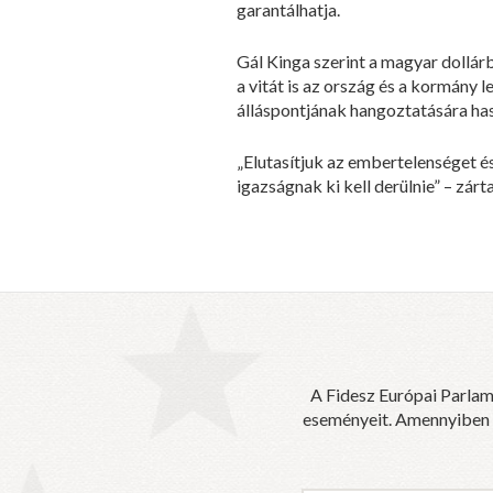
garantálhatja.
Gál Kinga szerint a magyar dollár
a vitát is az ország és a kormány
álláspontjának hangoztatására has
„Elutasítjuk az embertelenséget 
igazságnak ki kell derülnie” – zárt
A Fidesz Európai Parlam
eseményeit. Amennyiben sz