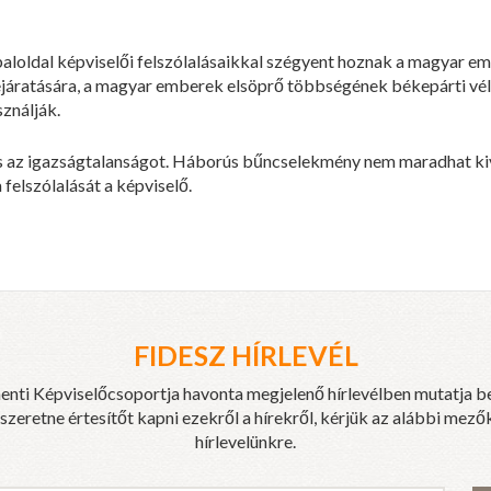
baloldal képviselői felszólalásaikkal szégyent hoznak a magyar e
 lejáratására, a magyar emberek elsöprő többségének békepárti vé
ználják.
és az igazságtalanságot. Háborús bűncselekmény nem maradhat kivi
a felszólalását a képviselő.
FIDESZ HÍRLEVÉL
enti Képviselőcsoportja havonta megjelenő hírlevélben mutatja b
eretne értesítőt kapni ezekről a hírekről, kérjük az alábbi mezők
hírlevelünkre.