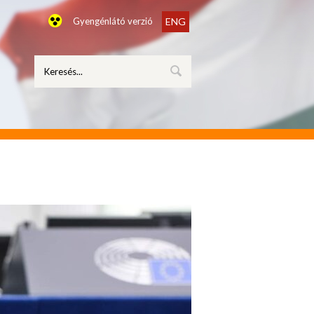
Gyengénlátó verzió
ENG