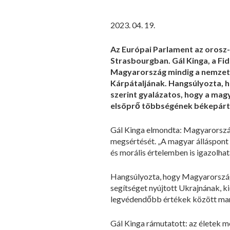
2023. 04. 19.
Az Európai Parlament az orosz-
Strasbourgban. Gál Kinga, a Fi
Magyarország mindig a nemzetkö
Kárpátaljának. Hangsúlyozta, h
szerint gyalázatos, hogy a magy
elsöprő többségének békepárti 
Gál Kinga elmondta: Magyarország
megsértését. „A magyar álláspont 
és morális értelemben is igazolhat
Hangsúlyozta, hogy Magyarország m
segítséget nyújtott Ukrajnának, ki
legvédendőbb értékek között mar
Gál Kinga rámutatott: az életek m