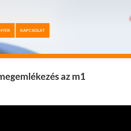
NYEK
KAPCSOLAT
s megemlékezés az m1