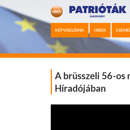
KÉPVISELŐINK
HÍREK
ESEMÉ
A brüsszeli 56-o
Híradójában