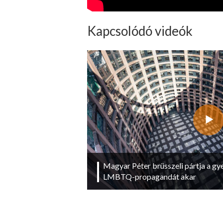
Kapcsolódó videók
Magyar Péter brüsszeli pártja a g
LMBTQ-propagandát akar