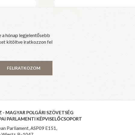
e a hónap legjelentősebb
et kitöltve iratkozzon fel
FELIRATKOZOM
Z - MAGYAR POLGÁRI SZÖVETSÉG
PAI PARLAMENTI KÉPVISELŐCSOPORT
an Parliament, ASP09 E151,
 Wiertz, B–1047