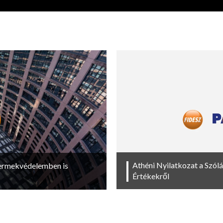
Athéni Nyilatkozat a Szól
yermekvédelemben is
Értékekről