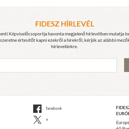
FIDESZ HÍRLEVÉL
enti Képviselőcsoportja havonta megjelenő hírlevélben mutatja b
eretne értesítőt kapni ezekről a hírekről, kérjük az alábbi mezők
hírlevelünkre.
FIDES
facebook
EURÓ
x
Europe
60 Rue