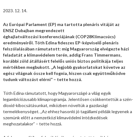
2023. 12. 14.
Az Európai Parlament (EP) ma tartotta plenáris vitáját az
ENSZ Dubajban megrendezett
éghajlatváltozási konferenciájának (COP28Klímacsúcs)
eredményeiről. Tóth Edina fideszes EP-képviselő plenáris
felszólalásában rámutatott: míg Magyarország elvégezte házi
feladatát a klímavédelem terén, addig Frans Timmermans,
korábbi zöld átállásért felelős uniós biztos politikája teljes
mértékben megbukott. „A legjobb gyakorlatokat követve az
egész világnak össze kell fognia, hiszen csak együttműködve
tudunk változást elérni” – tette hozzá.
Tóth Edina rámutatott, hogy Magyarországé a világ egyik
legambiciózusabb klímaprogramja. Jelentősen csökkentettük a szén-
dioxid-kibocsátásunkat, miközben növeltük a gazdasági
termelékenységet. „Az ehhez hasonló jó tagállami példák legyenek a
szemünk előtt a nemzetközi klímavédelmi intézkedések
meghozatalakor” – tette hozzá.