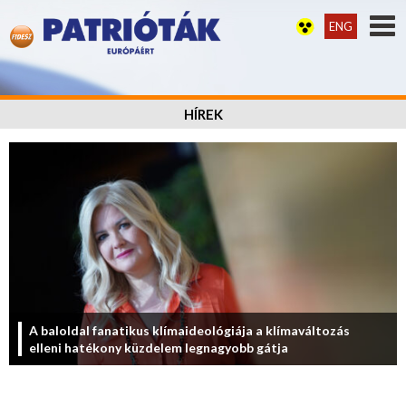
ENG
HÍREK
A baloldal fanatikus klímaideológiája a klímaváltozás
elleni hatékony küzdelem legnagyobb gátja