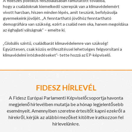
A fideszes politikus felszólalásában rámutatott továbbá,
hogy a családoknak kiemelkedő szerepük van a klímavédelemért
vívott harcban, hiszen minden lépés, amit teszünk, befolyásolja
gyermekeink jövőjét. „A fenntartható jövőhöz fenntartható
demográfiára van szükség, ezért a család nem oka, hanem megoldása
az éghajlati válságnak” – emelte ki.
„Globális szintű, családbarát klímavédelemre van szükség!
Együttesen, csak közös erőfeszítéssel lehetséges felgyorsítani a
klímavédelmi intézkedéseket”- tette hozzá az EP-képviselő.
FIDESZ HÍRLEVÉL
A Fidesz Európai Parlamenti Képviselőcsoportja havonta
megjelenő hírlevélben mutatja be a hónap legjelentősebb
eseményeit. Amennyiben szeretne értesítőt kapni ezekről a
hírekről, kérjük az alábbi mezőket kitöltve iratkozzon fel
hírlevelünkre.