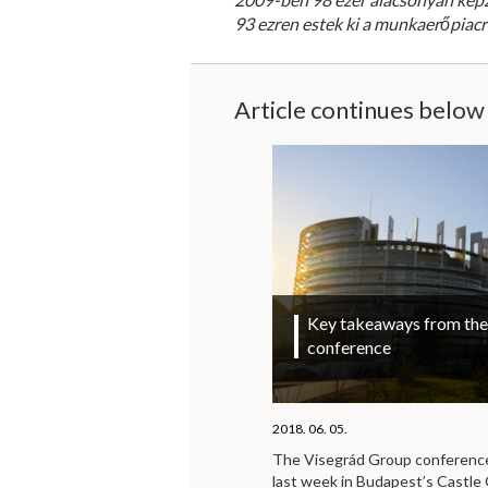
93 ezren estek ki a munkaerőpiacr
Article continues below
Key takeaways from the 
conference
2018. 06. 05.
The Visegrád Group conference 
last week in Budapest’s Castl