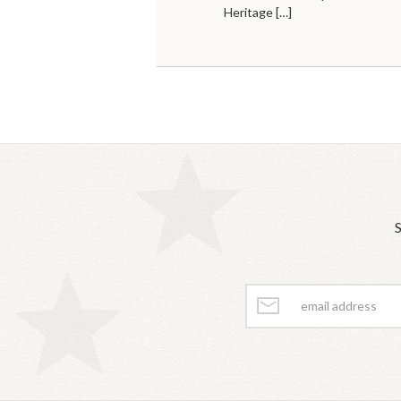
Heritage
[…]
S