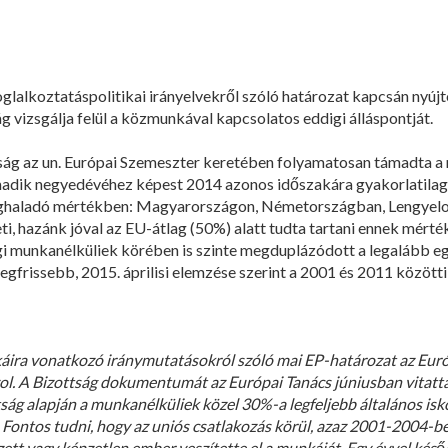
lalkoztatáspolitikai irányelvekről szóló határozat kapcsán nyújt
g vizsgálja felül a közmunkával kapcsolatos eddigi álláspontját.
ttság az un. Európai Szemeszter keretében folyamatosan támadta
adik negyedévéhez képest 2014 azonos időszakára gyakorlatila
ghaladó mértékben: Magyarországon, Németországban, Lengyelor
ti, hazánk jóval az EU-átlag (50%) alatt tudta tartani ennek mért
 munkanélküliek körében is szinte megduplázódott a legalább eg
egfrissebb, 2015. áprilisi elemzése szerint a 2001 és 2011 közöt
káira vonatkozó iránymutatásokról szóló mai EP-határozat az Euró
ol. A Bizottság dokumentumát az Európai Tanács júniusban vitatta
ság alapján a munkanélküliek közel 30%-a legfeljebb általános isko
. Fontos tudni, hogy az uniós csatlakozás körül, azaz 2001-2004-
ett vagy képzetlen ember veszítette el a munkáját. Egy évvel ké