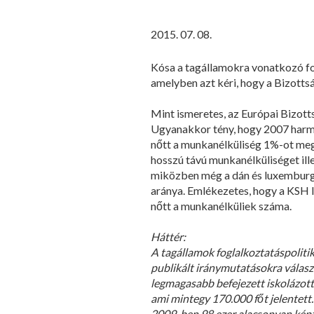
2015. 07. 08.
Kósa a tagállamokra vonatkozó fog
amelyben azt kéri, hogy a Bizottsá
Mint ismeretes, az Európai Bizo
Ugyanakkor tény, hogy 2007 harm
nőtt a munkanélküliség 1%-ot me
hosszú távú munkanélküliséget ille
miközben még a dán és luxemburgi
aránya. Emlékezetes, hogy a KSH l
nőtt a munkanélküliek száma.
Háttér:
A tagállamok foglalkoztatáspoliti
publikált iránymutatásokra válasz
legmagasabb befejezett iskolázott
ami mintegy 170.000 főt jelentett
2009-ben 98 ezer alacsonyan képz