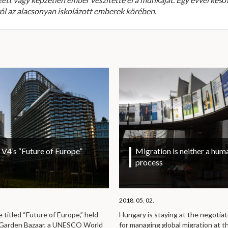
ól az alacsonyan iskolázott emberek körében.
V4’s “Future of Europe”
Migration is neither a huma
process
2018. 05. 02.
titled “Future of Europe,” held
Hungary is staying at the negotiat
e Garden Bazaar, a UNESCO World
for managing global migration at t