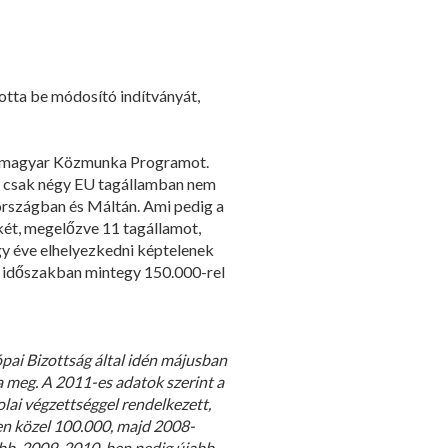
otta be módosító indítványát,
 a magyar Közmunka Programot.
g csak négy EU tagállamban nem
szágban és Máltán. Ami pedig a
ékét, megelőzve 11 tagállamot,
y éve elhelyezkedni képtelenek
ti időszakban mintegy 150.000-rel
pai Bizottság által idén májusban
 meg. A 2011-es adatok szerint a
lai végzettséggel rendelkezett,
ben közel 100.000, majd 2008-
sőbb, 2009-2010-ben pedig újabb