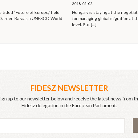
2018. 05. 02.
titled “Future of Europe,” held
Hungary is staying at the negotiat
e Garden Bazaar, a UNESCO World
for managing global migration at t
level. But
[…]
FIDESZ NEWSLETTER
ign up to our newsletter below and receive the latest news from t
Fidesz delegation in the European Parliament.