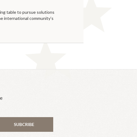
ing table to pursue solutions
he international community’s
he
SUBCRIBE