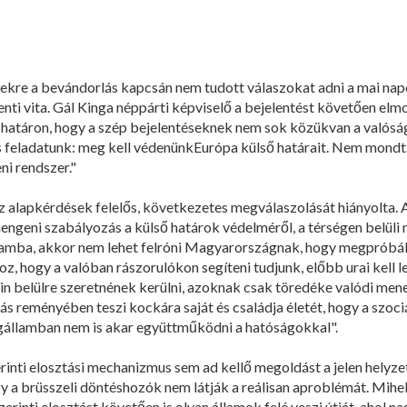
ekre a bevándorlás kapcsán nem tudott válaszokat adni a mai nap
ti vita. Gál Kinga néppárti képviselő a bejelentést követően elmo
r határon, hogy a szép bejelentéseknek nem sok közükvan a valós
s feladatunk: meg kell védenünkEurópa külső határait. Nem mondt
i rendszer."
z alapkérdések felelős, következetes megválaszolását hiányolta. A 
ngeni szabályozás a külső határok védelméről, a térségen belüli m
llamba, akkor nem lehet felróni Magyarországnak, hogy megpróbálj
hoz, hogy a valóban rászorulókon segíteni tudjunk, előbb urai kell 
ain belülre szeretnének kerülni, azoknak csak töredéke valódi me
s reményében teszi kockára saját és családja életét, hogy a szoc
agállamban nem is akar együttműködni a hatóságokkal".
nti elosztási mechanizmus sem ad kellő megoldást a jelen helyze
ogy a brüsszeli döntéshozók nem látják a reálisan aproblémát. Mihel
inti elosztást követően is olyan államok felé veszi útját, ahol n