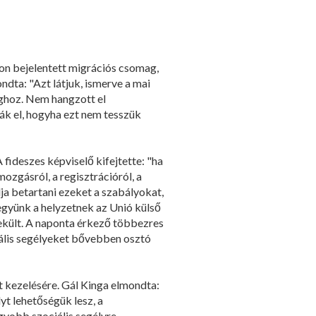
on bejelentett migrációs csomag,
ndta: "Azt látjuk, ismerve a mai
ághoz. Nem hangzott el
ák el, hogyha ezt nem tesszük
fideszes képviselő kifejtette: "ha
ozgásról, a regisztrációról, a
a betartani ezeket a szabályokat,
legyünk a helyzetnek az Unió külső
nekült. A naponta érkező többezres
iális segélyeket bővebben osztó
t kezelésére. Gál Kinga elmondta:
yt lehetőségük lesz, a
agyobb szociális segélyre