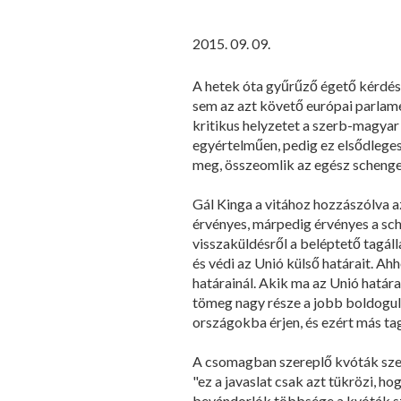
2015. 09. 09.
A hetek óta gyűrűző égető kérdés
sem az azt követő európai parlamen
kritikus helyzetet a szerb-magya
egyértelműen, pedig ez elsődlege
meg, összeomlik az egész schengen
Gál Kinga a vitához hozzászólva a
érvényes, márpedig érvényes a sche
visszaküldésről a beléptető tagá
és védi az Unió külső határait. Ah
határainál. Akik ma az Unió határ
tömeg nagy része a jobb boldogulá
országokba érjen, és ezért más t
A csomagban szereplő kvóták szeri
"ez a javaslat csak azt tükrözi, h
bevándorlók többsége a kvóták szer