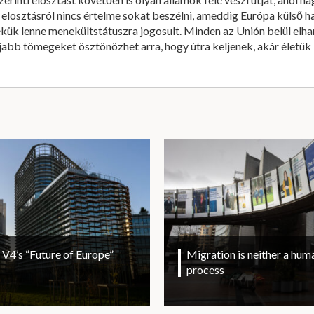
 elosztásról nincs értelme sokat beszélni, ameddig Európa külső h
kük lenne menekültstátuszra jogosult. Minden az Unión belül el
 újabb tömegeket ösztönözhet arra, hogy útra keljenek, akár életük 
V4’s “Future of Europe”
Migration is neither a huma
process