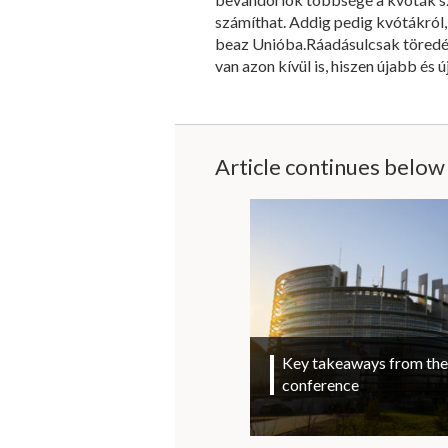
számíthat. Addig pedig kvótákról,
beaz Unióba.Ráadásulcsak töredé
van azon kívül is, hiszen újabb és
Article continues below
Key takeaways from the 
conference