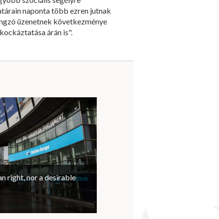
atárain naponta több ezren jutnak
hangzó üzenetnek következménye
kockáztatása árán is".
n right, nor a desirable