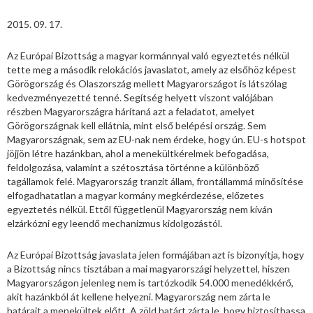
2015. 09. 17.
Az Európai Bizottság a magyar kormánnyal való egyeztetés nélkül
tette meg a második relokációs javaslatot, amely az elsőhöz képest
Görögország és Olaszország mellett Magyarországot is látszólag
kedvezményezetté tenné. Segítség helyett viszont valójában
részben Magyarországra hárítaná azt a feladatot, amelyet
Görögországnak kell ellátnia, mint első belépési ország. Sem
Magyarországnak, sem az EU-nak nem érdeke, hogy ún. EU-s hotspot
jöjjön létre hazánkban, ahol a menekültkérelmek befogadása,
feldolgozása, valamint a szétosztása történne a különböző
tagállamok felé. Magyarország tranzit állam, frontállammá minősítése
elfogadhatatlan a magyar kormány megkérdezése, előzetes
egyeztetés nélkül. Ettől függetlenül Magyarország nem kíván
elzárkózni egy leendő mechanizmus kidolgozástól.
Az Európai Bizottság javaslata jelen formájában azt is bizonyítja, hogy
a Bizottság nincs tisztában a mai magyarországi helyzettel, hiszen
Magyarországon jelenleg nem is tartózkodik 54.000 menedékkérő,
akit hazánkból át kellene helyezni. Magyarország nem zárta le
határait a menekültek előtt. A zöld határt zárta le, hogy biztosíthassa