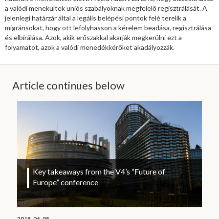
a valódi menekültek uniós szabályoknak megfelelő regisztrálását. A
jelenlegi határzár által a legális belépési pontok felé terelik a
migránsokat, hogy ott lefolyhasson a kérelem beadása, regisztrálása
és elbírálása. Azok, akik erőszakkal akarják megkerülni ezt a
folyamatot, azok a valódi menedékkérőket akadályozzák.
Article continues below
Key takeaways from the V4’s “Future of
Europe” conference
2018. 06. 05.