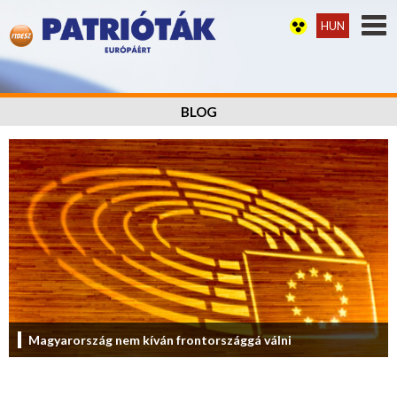
HUN
BLOG
Magyarország nem kíván frontországgá válni