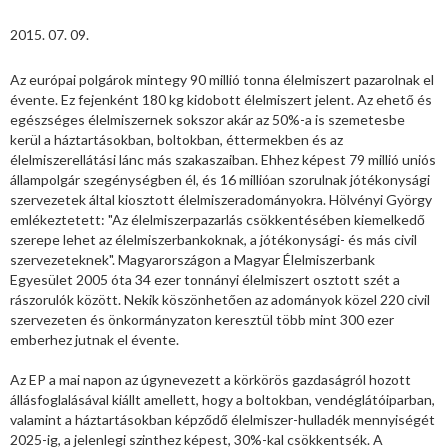
2015. 07. 09.
Az európai polgárok mintegy 90 millió tonna élelmiszert pazarolnak el
évente. Ez fejenként 180 kg kidobott élelmiszert jelent. Az ehető és
egészséges élelmiszernek sokszor akár az 50%-a is szemetesbe
kerül a háztartásokban, boltokban, éttermekben és az
élelmiszerellátási lánc más szakaszaiban. Ehhez képest 79 millió uniós
állampolgár szegénységben él, és 16 millióan szorulnak jótékonysági
szervezetek által kiosztott élelmiszeradományokra. Hölvényi György
emlékeztetett: "Az élelmiszerpazarlás csökkentésében kiemelkedő
szerepe lehet az élelmiszerbankoknak, a jótékonysági- és más civil
szervezeteknek". Magyarországon a Magyar Élelmiszerbank
Egyesület 2005 óta 34 ezer tonnányi élelmiszert osztott szét a
rászorulók között. Nekik köszönhetően az adományok közel 220 civil
szervezeten és önkormányzaton keresztül több mint 300 ezer
emberhez jutnak el évente.
Az EP a mai napon az úgynevezett a körkörös gazdaságról hozott
állásfoglalásával kiállt amellett, hogy a boltokban, vendéglátóiparban,
valamint a háztartásokban képződő élelmiszer-hulladék mennyiségét
2025-ig, a jelenlegi szinthez képest, 30%-kal csökkentsék. A