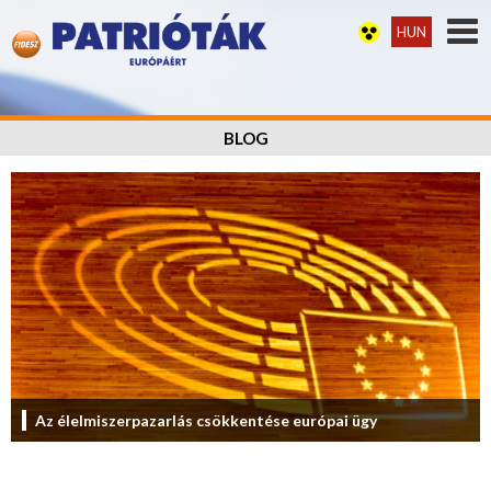
HUN
BLOG
Az élelmiszerpazarlás csökkentése európai ügy