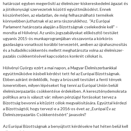
határozat egyben megerősíti az élelmiszer-kiskereskedelmi ágazat és
a jótékonysági szervezetek közötti együttműködést. Ennek
köszönhetően, az eladatlan, de még felhasználható termékek
könnyebben juthatnak el az arra rászorulókhoz. "Az Európai
Parlament határozata alapján a Bizottságnak cselekednie kell" –
mondta el Hölvényi. Az uniós jogszabályokat előkészítő testület
ugyanis 2015-ös munkaprogramjában visszavonta a körkörös
gazdaságra vonatkozó korábbi tervezetét, amiben az újrahasznosítás
és a hulladékcsökkentés mellett meghatározta volna az élelmiszer-
pazalás csökkentésével kapcsolatos konkrét célokat is.
Hölvényi György ezért a mai napon, a Magyar Élelmiszerbankkal
együttműködve írásbeli kérdést tett fel az Európai Bizottságnak.
Ebben aziránt érdeklődik, hogy a brüsszeli testület a fenti tények
ismeretében, milyen lépéseket fog tenni az Európai Unión belüli
élelmiszerpazarlás csökkentése érdekében. A kereszténydemokrata
politikus arra is választ vár: milyen pénzügyi forrásokat tervez a
Bizottság bevonni a kitűzött célok megvalósítására. Egyúttal kérdezi
a Bizottságtól, hogy tervezi-e a 2016-os évet az „Európai Év az
Élelmiszerpazarlás Csökkentéséért” javasolni?
Az Európai Bizottságnak a benyújtott kérdésekre hat héten belül kell