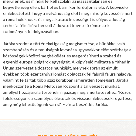
merüljenek, és mindig fel kell szólalni az igazságtalanság és
kegyetlenség ellen, bárhol és bármikor forduljon is elő. A képviselő
emlékeztetett, hogy a nyilvánosság előtt még mindig kevéssé ismert
a roma holokauszt és még a kutató közösséget is súlyos adósság
terheli a félmillióra becsült áldozatot követelő rémtettek
tudományos feldolgozásában.
Járóka szerint a történelmi igazság megismerése, a bűnökkel való
szembenézés és a tanulságok levonása ugyanakkor előmozdíthatja a
közösségek közötti megbékélést és megerősítheti a szabad és
egyenlő európai polgárok egységét. A képviselő méltatta a Yahad in
Unum szervezet áldozatos munkáját, melynek során az elmúlt
években több ezer tanúvallomást dolgoztak fel faluról falura haladva,
valamint feltártak több száz korábban ismeretlen tömegsírt. Járóka
megköszönte a Roma Méltóság Központ által végzett munkát,
amellyel hozzájárul a történelmi igazság megismertetéséhez. "Közös
felelősségünk a személyes életutak és visszaemlékezések rögzítése,
amíg még lehetőségünk van rá" – zárta beszédét Járóka.