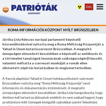
ENG
ROMA INFORMÁCIÓS KÖZPONT NYÍLT BRÜSSZELBEN
Járóka Lívia fideszes európai parlamenti képviselő
közreműködésével nyitotta meg a Roma Méltóság Központját a
Yahad in Unum kutatószervezet Brüsszelben. A megnyitó
ünnepségen elmondott beszédében a képviselő az emlékezés és
a történelmi tanulságok levonásának szükségességéről beszélt,
valamint méltatta a szervezet munkáját a romák ellen
elkövetett népirtás kutatásában és megismertetésében.
A francia alapítású Yahad in Unum holokausztkutató szervezet
Brüsszelben nyitotta meg "Roma Méltóság Központja" nevű
információs és dokumentációs intézményét. A megnyitó
ünnepségen elmondott beszédében Járóka Lívia hangsúlyozta, hogy
életben kell tartani az áldozatok emlékét és nem szabad hagyni, hogy
az eltűnésre ítélt tömegek kivégzőik szándékai szerint feledésbe