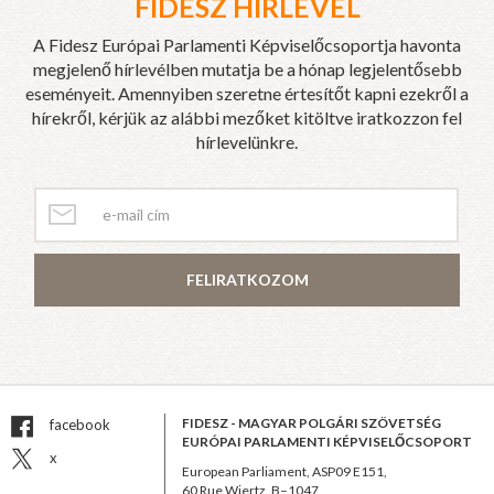
FIDESZ HÍRLEVÉL
A Fidesz Európai Parlamenti Képviselőcsoportja havonta
megjelenő hírlevélben mutatja be a hónap legjelentősebb
eseményeit. Amennyiben szeretne értesítőt kapni ezekről a
hírekről, kérjük az alábbi mezőket kitöltve iratkozzon fel
hírlevelünkre.
FELIRATKOZOM
FIDESZ - MAGYAR POLGÁRI SZÖVETSÉG
facebook
EURÓPAI PARLAMENTI KÉPVISELŐCSOPORT
x
European Parliament, ASP09 E151,
60 Rue Wiertz, B–1047