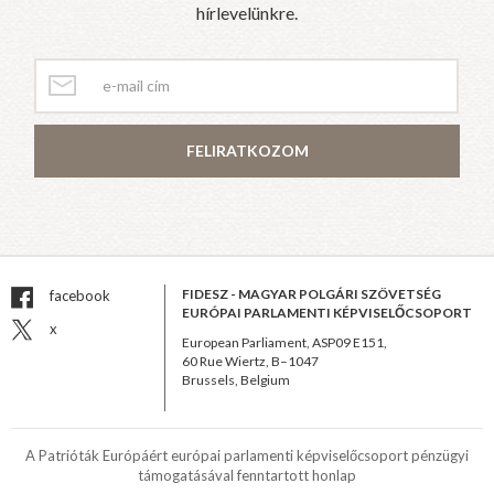
hírlevelünkre.
FELIRATKOZOM
FIDESZ - MAGYAR POLGÁRI SZÖVETSÉG
facebook
EURÓPAI PARLAMENTI KÉPVISELŐCSOPORT
x
European Parliament, ASP09 E151,
60 Rue Wiertz, B–1047
Brussels, Belgium
A Patrióták Európáért európai parlamenti képviselőcsoport pénzügyi
támogatásával fenntartott honlap