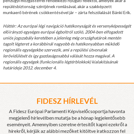
pénzügyi mozgástérrel rendelkező nyugati felektől, amelyek akár a
repülésbiztonság szintjének romlásával, akár a szakképzett
munkaerő bérének csökkentésével jár – zárta felszólalását Bánki Erik.
Háttér: Az európai légi navigáció hatékonyságát és versenyképességét
előirányzó egységes európai égboltról szóló, 2004-ben elfogadott
uniós jogszabály keretében a jelenleg még országhatárok mentén
tagolt légteret a korábbinál nagyobb és hatékonyabban működő
regionális egységekbe szervezik, ami a repülési útvonalak
lerövidülését és így gazdaságosabbá válását hozza magával. A
regionális egységek (funkcionális légtérblokkok) kialakításának
határideje 2012. december 4.
FIDESZ HÍRLEVÉL
A Fidesz Európai Parlamenti Képviselőcsoportja havonta
megjelenő hírlevélben mutatja be a hónap legjelentősebb
eseményeit. Amennyiben szeretne értesítőt kapni ezekről a
hírekről, kérjük az alábbi mezőket kitöltve iratkozzon fel