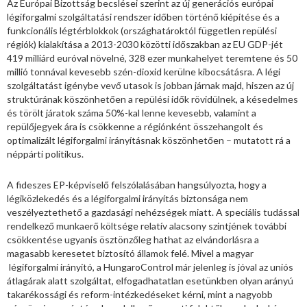
Az Európai Bizottság becslései szerint az új generációs európai
légiforgalmi szolgáltatási rendszer időben történő kiépítése és a
funkcionális légtérblokkok (országhatároktól független repülési
régiók) kialakítása a 2013-2030 közötti időszakban az EU GDP-jét
419 milliárd euróval növelné, 328 ezer munkahelyet teremtene és 50
millió tonnával kevesebb szén-dioxid kerülne kibocsátásra. A légi
szolgáltatást igénybe vevő utasok is jobban járnak majd, hiszen az új
struktúrának köszönhetően a repülési idők rövidülnek, a késedelmes
és törölt járatok száma 50%-kal lenne kevesebb, valamint a
repülőjegyek ára is csökkenne a régiónként összehangolt és
optimalizált légiforgalmi irányításnak köszönhetően – mutatott rá a
néppárti politikus.
A fideszes EP-képviselő felszólalásában hangsúlyozta, hogy a
légiközlekedés és a légiforgalmi irányítás biztonsága nem
veszélyeztethető a gazdasági nehézségek miatt. A speciális tudással
rendelkező munkaerő költsége relatív alacsony szintjének további
csökkentése ugyanis ösztönzőleg hathat az elvándorlásra a
magasabb keresetet biztosító államok felé. Mivel a magyar
légiforgalmi irányító, a HungaroControl már jelenleg is jóval az uniós
átlagárak alatt szolgáltat, elfogadhatatlan esetünkben olyan arányú
takarékossági és reform-intézkedéseket kérni, mint a nagyobb