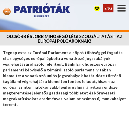
ENG
OLCSÓBB ÉS JOBB MINŐSÉGŰ LÉGI SZOLGÁLTATÁST AZ
EURÓPAI POLGÁROKNAK!
Tegnap este az Európai Parlament elsöprő többséggel fogadta
el az egységes európai égboltra vonatkozó jogszabályok
végrehajtásáról szóló jelentést. Bánki Erik fideszes európai
parlamenti képviselő a témáról szóló parlamenti vitában
kiemelte: a vonatkozó uniós jogszabályok határidőre történő
tagállami végrehajtása kiemelten fontos feladat, hiszen az
európai szinten hatékonyabb légiforgalmi irányítási rendszer
megteremtése jelentős gazdasági többletet és környezeti
megtakarításokat eredményez, valamint számos új munkahelyet
teremt.