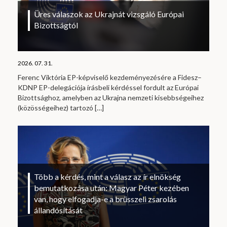
Üres válaszok az Ukrajnát vizsgáló Európai
Bizottságtól
2026. 07. 31.
Ferenc Viktória EP-képviselő kezdeményezésére a Fidesz–
KDNP EP-delegációja írásbeli kérdéssel fordult az Európai
Bizottsághoz, amelyben az Ukrajna nemzeti kisebbségeihez
(közösségeihez) tartozó
[…]
Több a kérdés, mint a válasz az ír elnökség
bemutatkozása után: Magyar Péter kezében
van, hogy elfogadja-e a brüsszeli zsarolás
állandósítását