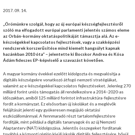
2017. 09. 14.
„Örömünkre szolgál, hogy az új európai készségfejlesztésről
szóló ma elfogadott európai parlamenti jelentés számos eleme
az Orbán-kormány oktatáspolitikáját támasztja alá. Az e-
készségekkel kapcsolatos fejlesztések, vagy a szakképzési
rendszerek korszerűsítése mind kiemelt hangsúlyt kapnak
hazánkban 2010 óta” –
jelentette ki Bocskor Andrea és Kósa
Ádám fideszes EP-képviselő a szavazást követően.
A magyar kormány évekkel ezelőtt kidolgozta és megvalósítja a
digitális készségekre vonatkozó átfogó nemzeti stratégiákat,
valamint az e-készségekkel kapcsolatos fejlesztéseket. Jelenleg 270
milliárd forint uniós támogatás áll rendelkezésre a 2014–2020-as
időszakban, amiből 125 milliárd forintot infrastruktúra-fejlesztésre
fordít a kormányzat. Ez elsősorban új iskolákat és a meglévők
felújítását jelenti egy gyökeresen megújuló oktatási
eszközállománnyal. A fennmaradó részt tartalomfejlesztésre
fordítják, mint például a digitális tananyagok és az új Nemzeti
Alaptanterv (NAT) kidolgozása. Jelentős összegeket fordítanak
továbbá a központi ré­gión kívüli iskolák digitális fejlesztésére, bővül