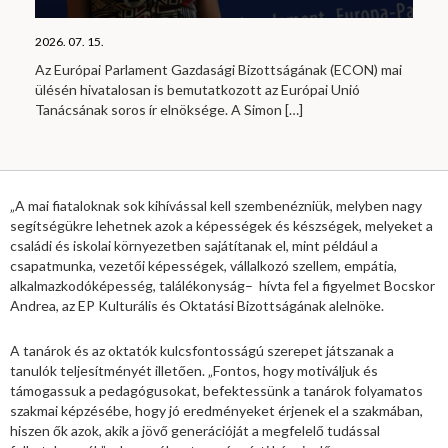
2026. 07. 15.
Az Európai Parlament Gazdasági Bizottságának (ECON) mai
ülésén hivatalosan is bemutatkozott az Európai Unió
Tanácsának soros ír elnöksége. A Simon
[…]
„A mai fiataloknak sok kihívással kell szembenézniük, melyben nagy
segítségükre lehetnek azok a képességek és készségek, melyeket a
családi és iskolai környezetben sajátítanak el, mint például a
csapatmunka, vezetői képességek, vállalkozó szellem, empátia,
alkalmazkodóképesség, találékonyság– hívta fel a figyelmet Bocskor
Andrea, az EP Kulturális és Oktatási Bizottságának alelnöke.
A tanárok és az oktatók kulcsfontosságú szerepet játszanak a
tanulók teljesítményét illetően. „Fontos, hogy motiváljuk és
támogassuk a pedagógusokat, befektessünk a tanárok folyamatos
szakmai képzésébe, hogy jó eredményeket érjenek el a szakmában,
hiszen ők azok, akik a jövő generációját a megfelelő tudással