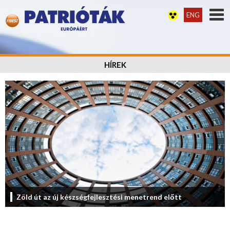
ENG
HÍREK
Zöld út az új készségfejlesztési menetrend előtt