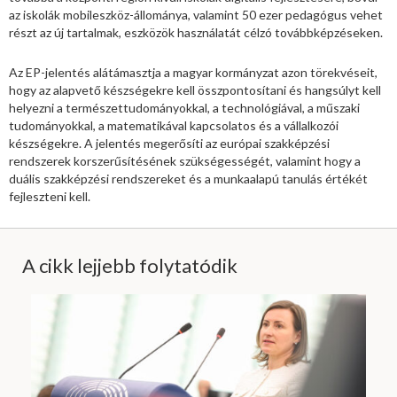
az iskolák mobileszköz-állománya, valamint 50 ezer pedagógus vehet
részt az új tartalmak, eszközök használatát célzó továbbképzéseken.
Az EP-jelentés alátámasztja a magyar kormányzat azon törekvéseit,
hogy az alapvető készségekre kell összpontosítani és hangsúlyt kell
helyezni a természettudományokkal, a technológiával, a műszaki
tudományokkal, a matematikával kapcsolatos és a vállalkozói
készségekre. A jelentés megerősíti az európai szakképzési
rendszerek korszerűsítésének szükségességét, valamint hogy a
duális szakképzési rendszereket és a munkaalapú tanulás értékét
fejleszteni kell.
A cikk lejjebb folytatódik