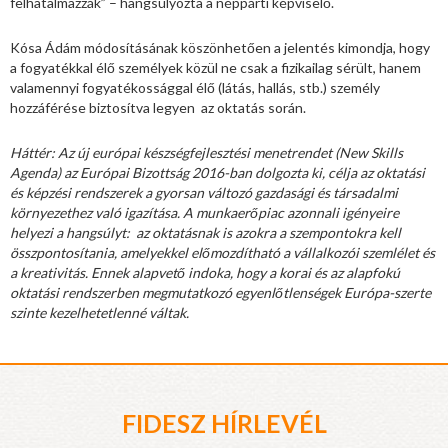
felhatalmazzák” – hangsúlyozta a néppárti képviselő.
Kósa Ádám módosításának köszönhetően a jelentés kimondja, hogy
a fogyatékkal élő személyek közül ne csak a fizikailag sérült, hanem
valamennyi fogyatékossággal élő (látás, hallás, stb.) személy
hozzáférése biztosítva legyen az oktatás során.
Háttér: Az új európai készségfejlesztési menetrendet (New Skills
Agenda) az Európai Bizottság 2016-ban dolgozta ki, célja az oktatási
és képzési rendszerek a gyorsan változó gazdasági és társadalmi
környezethez való igazítása. A munkaerőpiac azonnali igényeire
helyezi a hangsúlyt: az oktatásnak is azokra a szempontokra kell
összpontosítania, amelyekkel előmozdítható a vállalkozói szemlélet és
a kreativitás. Ennek alapvető indoka, hogy a korai és az alapfokú
oktatási rendszerben megmutatkozó egyenlőtlenségek Európa-szerte
szinte kezelhetetlenné váltak.
FIDESZ HÍRLEVÉL