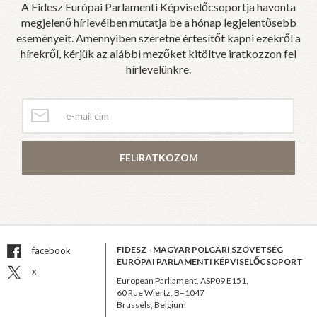
A Fidesz Európai Parlamenti Képviselőcsoportja havonta
megjelenő hírlevélben mutatja be a hónap legjelentősebb
eseményeit. Amennyiben szeretne értesítőt kapni ezekről a
hírekről, kérjük az alábbi mezőket kitöltve iratkozzon fel
hírlevelünkre.
FELIRATKOZOM
FIDESZ - MAGYAR POLGÁRI SZÖVETSÉG
facebook
EURÓPAI PARLAMENTI KÉPVISELŐCSOPORT
x
European Parliament, ASP09 E151,
60 Rue Wiertz, B–1047
Brussels, Belgium