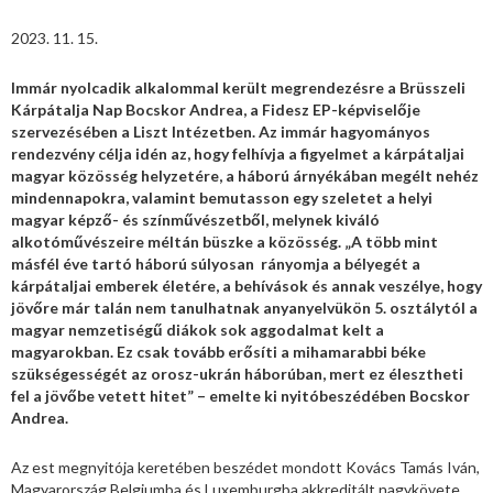
2023. 11. 15.
Immár nyolcadik alkalommal került megrendezésre a Brüsszeli
Kárpátalja Nap Bocskor Andrea, a Fidesz EP-képviselője
szervezésében a Liszt Intézetben. Az immár hagyományos
rendezvény célja idén az, hogy felhívja a figyelmet a kárpátaljai
magyar közösség helyzetére, a háború árnyékában megélt nehéz
mindennapokra, valamint bemutasson egy szeletet a helyi
magyar képző- és színművészetből, melynek kiváló
alkotóművészeire méltán büszke a közösség. „A több mint
másfél éve tartó háború súlyosan rányomja a bélyegét a
kárpátaljai emberek életére, a behívások és annak veszélye, hogy
jövőre már talán nem tanulhatnak anyanyelvükön 5. osztálytól a
magyar nemzetiségű diákok sok aggodalmat kelt a
magyarokban. Ez csak tovább erősíti a mihamarabbi béke
szükségességét az orosz-ukrán háborúban, mert ez élesztheti
fel a jövőbe vetett hitet” – emelte ki nyitóbeszédében Bocskor
Andrea.
Az est megnyitója keretében beszédet mondott Kovács Tamás Iván,
Magyarország Belgiumba és Luxemburgba akkreditált nagykövete,