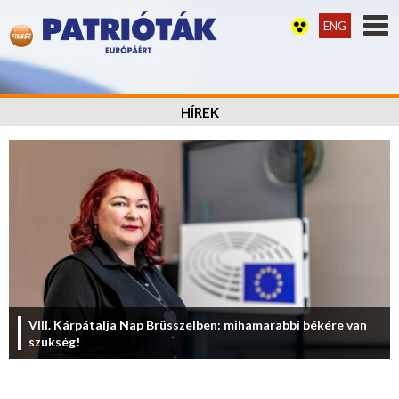
ENG
HÍREK
VIII. Kárpátalja Nap Brüsszelben: mihamarabbi békére van
szükség!