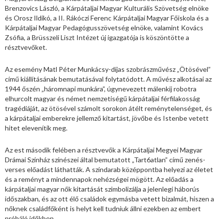
Brenzovics László, a Kárpátaljai Magyar Kulturális Szövetség elnöke
és Orosz Ildikó, a II. Rákóczi Ferenc Kárpátaljai Magyar Főiskola és a
Kárpátaljai Magyar Pedagógusszövetség elnöke, valamint Kovács
Zsófia, a Brüsszeli Liszt Intézet új igazgatója is köszöntötte a
résztvevőket.
Az esemény Matl Péter Munkácsy-díjas szobrászművész „Ötösével”
című kiállításának bemutatásával folytatódott. A művész alkotásai az
1944 őszén „háromnapi munkára”, úgynevezett málenkij robotra
elhurcolt magyar és német nemzetiségű kárpátaljai férfilakosság
tragédiáját, az ötösével számolt sorokon átélt reménytelenséget, és
a kárpátaljai emberekre jellemző kitartást, jövőbe és Istenbe vetett
hitet elevenítik meg.
Az est második felében a résztvevők a Kárpátaljai Megyei Magyar
Drámai Színház színészei által bemutatott „Tart6atlan” című zenés-
verses előadást láthatták. A színdarab középpontba helyezi az életet
és a reményt a mindennapok nehézségei mögött. Az előadás a
kárpátaljai magyar nők kitartását szimbolizálja a jelenlegi háborús
időszakban, és az ott élő családok egymásba vetett bizalmát, hiszen a
nőknek családfőként is helyt kell tudniuk állni ezekben az embert
próbáló időkben.