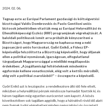
2024. 02. 06.
Tegnap este az Európai Parlament gazdasági és költségvetési
bizottságai Valdis Dombrovskis és Paolo Gentiloni uniós
biztosok jelenlétében vitatták meg az Európai Helyreállítási és
Ellenállóképességi Eszköz (RRF) programjának végrehajtását. A
baloldali politikusok ismét arra próbálták kényszeríteni a
Bizottságot, hogy Magyarország ne kaphassa meg a neki
jogosan járó uniós forrásokat. Győri Enikő, a Fidesz EP-
képviselője felszólította a Bizottság képviselőit, hogy álljanak
ellen a politikai nyomásnak, igazságosan, elfogulatlanul
tárgyaljanak Magyarországgal a mielőbbi megállapodás
érdekében: „A jogállamisági feltételeknek mindenkire
egyformán kellene vonatkozniuk, elég volt a kettős mércéből,
elég volt a politikai zsarolásból!” – összegezte a képviselő.
Győri Enikő azt is leszögezte: a rendelkezésre álló idő fele eltelt,
miközben a helyreállítási pénzek mindössze harmadát fizették ki, és
három tagállam még egyetlen eurócentet sem kapott. A késés
következtében sok tagállam aggódik, hogy a hátralévő rövid idő alatt
nem fognak tudni végrehajtani minden nagyszabású és összetett