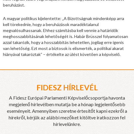
beruházást.
A magyar politikus kijelentette: „A Bizottságnak mindenképp arra
kell törekednie, hogy a beruházások maradéktalanul
megvalósulhassanak. Ehhez számításba kell vennie a határidők
meghosszabbításának lehetőségét is. Habár Brüsszel folyamatosan
azzal takarózik, hogy a hosszabbítás lehetetlen, jogilag erre igenis
van lehetőség. Ezt most a biztosok is elismerték, a politikai akarat
hiányával takaróztak” – értékelte az ülést követően a képviselő.
FIDESZ HÍRLEVÉL
A Fidesz Európai Parlamenti Képviselőcsoportja havonta
megjelenő hírlevélben mutatja be a hónap legjelentősebb
eseményeit. Amennyiben szeretne értesítőt kapni ezekről a
hírekről, kérjük az alábbi mezőket kitöltve iratkozzon fel
hírlevelünkre.