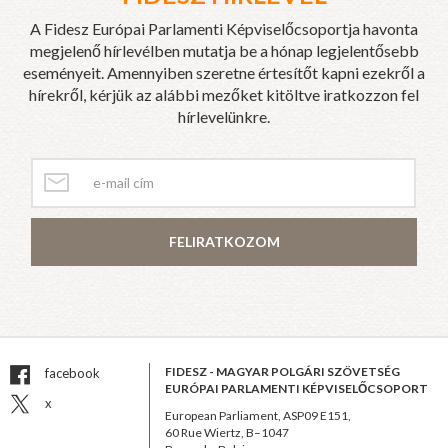
A Fidesz Európai Parlamenti Képviselőcsoportja havonta
megjelenő hírlevélben mutatja be a hónap legjelentősebb
eseményeit. Amennyiben szeretne értesítőt kapni ezekről a
hírekről, kérjük az alábbi mezőket kitöltve iratkozzon fel
hírlevelünkre.
FELIRATKOZOM
FIDESZ - MAGYAR POLGÁRI SZÖVETSÉG
facebook
EURÓPAI PARLAMENTI KÉPVISELŐCSOPORT
x
European Parliament, ASP09 E151,
60 Rue Wiertz, B–1047