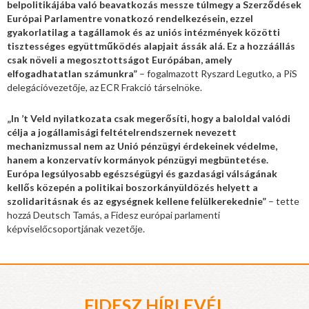
belpolitikájába való beavatkozás messze túlmegy a Szerződések
Európai Parlamentre vonatkozó rendelkezésein, ezzel
gyakorlatilag a tagállamok és az uniós intézmények közötti
tisztességes együttműködés alapjait ássák alá. Ez a hozzáállás
csak növeli a megosztottságot Európában, amely
elfogadhatatlan számunkra”
– fogalmazott Ryszard Legutko, a PiS
delegációvezetője, az ECR Frakció társelnöke.
„In ’t Veld nyilatkozata csak megerősíti, hogy a baloldal valódi
célja a jogállamisági feltételrendszernek nevezett
mechanizmussal nem az Unió pénzügyi érdekeinek védelme,
hanem a konzervatív kormányok pénzügyi megbüntetése.
Európa legsúlyosabb egészségügyi és gazdasági válságának
kellős közepén a politikai boszorkányüldözés helyett a
szolidaritásnak és az egységnek kellene felülkerekednie”
– tette
hozzá Deutsch Tamás, a Fidesz európai parlamenti
képviselőcsoportjának vezetője.
FIDESZ HÍRLEVÉL