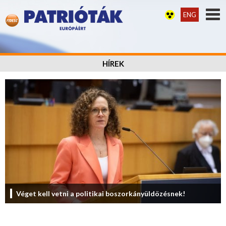
ENG
HÍREK
Véget kell vetni a politikai boszorkányüldözésnek!