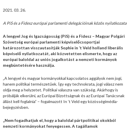
2021. 03. 26.
A PiS és a Fidesz európai parlamenti delegációinak közös nyilatkozata
A lengyel Jog és Igazságosság (PiS) és a Fidesz – Magyar Polgári
Szövetség európai parlamenti képviselőcsoportjai
határozottan visszautasítják Sophie in ‘t Veld holland liberális
képviselő nyilatkozatát, aki közvetetten elismerte, hogy az
európai baloldal az uniós jogalkotást a nemzeti kormányok
megbüntetésére használja.
„A lengyel és magyar kormányokkal kapcsolatos aggályok nem jogi,
hanem politikai természetűek. Így egy technokrata, jogi válasz nem
oldja meg a helyzetet. Politikai válaszra van szükség. Akárhogy is
próbálják elkerülni, az Európai Bizottságnak és az Európai Tanácsnak
állást kell foglalnia” – fogalmazott In ’t Veld egy közösségimédia-
bejegyzésben.
„Nem fogadhatjuk el, hogy a baloldal pártpolitikai okokból
nemzeti kormányokat fenyegessen. A tagállamok