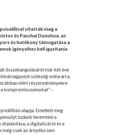
viselőivel vitatták meg a
 biztos és Paschal Donohoe, az
 gyors és hatékony támogatása a
mok igényeihez kell igazítania
kák összehangolásáról már két éve
binál nagyobb szükség volna arra,
a korábban elért részeredményekre
ni a kompromisszumokat” –
yreállítási alapja. Emellett meg
gyensúlyt tudunk teremteni a
alakítása, a digitalizáció és a
ak még csak az árnyéka sem