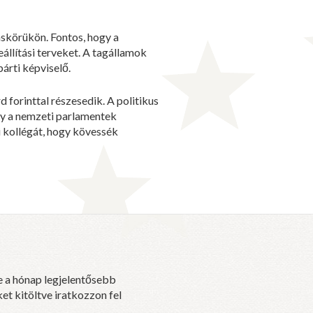
áskörükön. Fontos, hogy a
eállítási terveket. A tagállamok
árti képviselő.
forinttal részesedik. A politikus
gy a nemzeti parlamentek
i kollégát, hogy kövessék
e a hónap legjelentősebb
et kitöltve iratkozzon fel