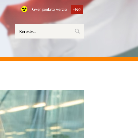
Gyengénlátó verzió
ENG