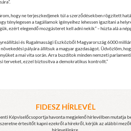
sára”.
lvárom, hogy ne terjeszkedjenek túl a szerződésekben rögzített hat
ogy ténylegesen a tagállamok igényeihez lehessen igazítani a helyr
ük, ezért elegendő mozgásteret kell adni nekik” – húzta alá a népp
yreállítási és Rugalmassági Eszközből Magyarország 6000 milliárd 
ra növekedési pályára állítsuk a magyar gazdaságot. Üdvözlöm, ho
nyüket a mai vita során. Arra buzdítok minden nemzeti parlament
si terveket, ezzel biztosítva a demokratikus kontrollt.”
FIDESZ HÍRLEVÉL
enti Képviselőcsoportja havonta megjelenő hírlevélben mutatja b
eretne értesítőt kapni ezekről a hírekről, kérjük az alábbi mezők
hírlevelünkre.