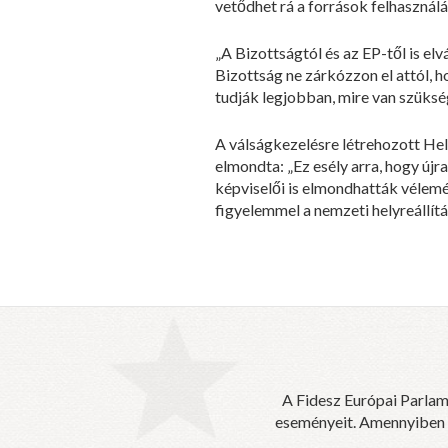
vetődhet rá a források felhasználá
„A Bizottságtól és az EP-től is e
Bizottság ne zárkózzon el attól, h
tudják legjobban, mire van szükség
A válságkezelésre létrehozott Hel
elmondta: „Ez esély arra, hogy új
képviselői is elmondhatták vélemé
figyelemmel a nemzeti helyreállítá
A Fidesz Európai Parlam
eseményeit. Amennyiben sz