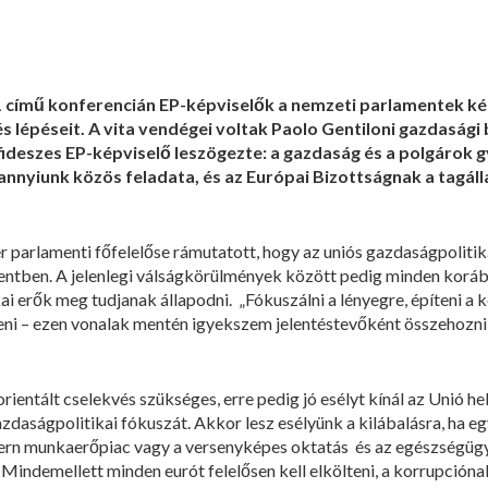
 című konferencián EP-képviselők a nemzeti parlamentek kép
s lépéseit. A vita vendégei voltak Paolo Gentiloni gazdasági
fideszes EP-képviselő leszögezte: a gazdaság és a polgárok
nnyiunk közös feladata, és az Európai Bizottságnak a tagálla
r parlamenti főfelelőse rámutatott, hogy az uniós gazdaságpoliti
entben. A jelenlegi válságkörülmények között pedig minden koráb
ai erők meg tudjanak állapodni. „Fókuszálni a lényegre, építeni 
teni – ezen vonalak mentén igyekszem jelentéstevőként összehoz
ientált cselekvés szükséges, erre pedig jó esélyt kínál az Unió hel
gazdaságpolitikai fókuszát. Akkor lesz esélyünk a kilábalásra, ha e
ern munkaerőpiac vagy a versenyképes oktatás és az egészségügy át
Mindemellett minden eurót felelősen kell elkölteni, a korrupción