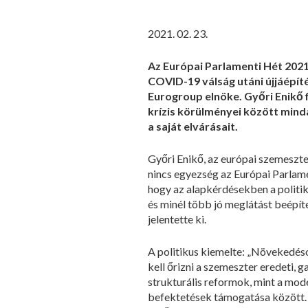
2021. 02. 23.
Az Európai Parlamenti Hét 2021
COVID-19 válság utáni újjáépíté
Eurogroup elnöke. Győri Enikő 
krízis körülményei között minda
a saját elvárásait.
Győri Enikő, az európai szemeszte
nincs egyezség az Európai Parlam
hogy az alapkérdésekben a politik
és minél több jó meglátást beépí
jelentette ki.
A politikus kiemelte: „Növekedésor
kell őrizni a szemeszter eredeti, 
strukturális reformok, mint a mod
befektetések támogatása között. 