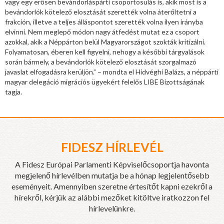
vagy egy erősen bevándorláspárti csoportosulás is, akik most is a
bevándorlók kötelező elosztását szerették volna áterőltetni a
frakción, illetve a teljes álláspontot szerették volna ilyen irányba
elvinni. Nem meglepő módon nagy átfedést mutat ez a csoport
azokkal, akik a Néppárton belül Magyarországot szokták kritizálni.
Folyamatosan, éberen kell figyelni, nehogy a későbbi tárgyalások
során bármely, a bevándorlók kötelező elosztását szorgalmazó
javaslat elfogadásra kerüljön.” – mondta el Hidvéghi Balázs, a néppárti
magyar delegáció migrációs ügyekért felelős LIBE Bizottságának
tagja.
FIDESZ HÍRLEVÉL
A Fidesz Európai Parlamenti Képviselőcsoportja havonta
megjelenő hírlevélben mutatja be a hónap legjelentősebb
eseményeit. Amennyiben szeretne értesítőt kapni ezekről a
hírekről, kérjük az alábbi mezőket kitöltve iratkozzon fel
hírlevelünkre.