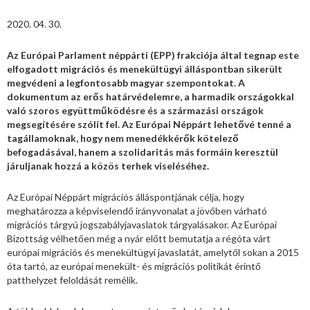
2020. 04. 30.
Az Európai Parlament néppárti (EPP) frakciója által tegnap este
elfogadott migrációs és menekültügyi álláspontban sikerült
megvédeni a legfontosabb magyar szempontokat. A
dokumentum az erős határvédelemre, a harmadik országokkal
való szoros együttműködésre és a származási országok
megsegítésére szólít fel. Az Európai Néppárt lehetővé tenné a
tagállamoknak, hogy nem menedékkérők kötelező
befogadásával, hanem a szolidaritás más formáin keresztül
járuljanak hozzá a közös terhek viseléséhez.
Az Európai Néppárt migrációs álláspontjának célja, hogy
meghatározza a képviselendő irányvonalat a jövőben várható
migrációs tárgyú jogszabályjavaslatok tárgyalásakor. Az Európai
Bizottság vélhetően még a nyár előtt bemutatja a régóta várt
európai migrációs és menekültügyi javaslatát, amelytől sokan a 2015
óta tartó, az európai menekült- és migrációs politikát érintő
patthelyzet feloldását remélik.