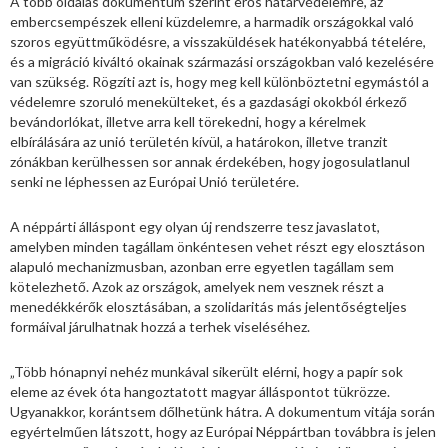
A több oldalas dokumentum szerint erős határvédelemre, az
embercsempészek elleni küzdelemre, a harmadik országokkal való
szoros együttműködésre, a visszaküldések hatékonyabbá tételére,
és a migráció kiváltó okainak származási országokban való kezelésére
van szükség. Rögzíti azt is, hogy meg kell különböztetni egymástól a
védelemre szoruló menekülteket, és a gazdasági okokból érkező
bevándorlókat, illetve arra kell törekedni, hogy a kérelmek
elbírálására az unió területén kívül, a határokon, illetve tranzit
zónákban kerülhessen sor annak érdekében, hogy jogosulatlanul
senki ne léphessen az Európai Unió területére.
A néppárti álláspont egy olyan új rendszerre tesz javaslatot,
amelyben minden tagállam önkéntesen vehet részt egy elosztáson
alapuló mechanizmusban, azonban erre egyetlen tagállam sem
kötelezhető. Azok az országok, amelyek nem vesznek részt a
menedékkérők elosztásában, a szolidaritás más jelentőségteljes
formáival járulhatnak hozzá a terhek viseléséhez.
„Több hónapnyi nehéz munkával sikerült elérni, hogy a papír sok
eleme az évek óta hangoztatott magyar álláspontot tükrözze.
Ugyanakkor, korántsem dőlhetünk hátra. A dokumentum vitája során
egyértelműen látszott, hogy az Európai Néppártban továbbra is jelen