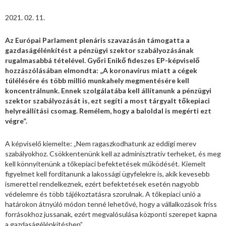
2021. 02. 11.
Az Európai Parlament plenáris szavazásán támogatta a
gazdaságélénkítést a pénzügyi szektor szabályozásának
rugalmasabbá tételével. Győri Enikő fideszes EP-képviselő
hozzászólásában elmondta: „A koronavírus miatt a cégek
túlélésére és több millió munkahely megmentésére kell
koncentrálnunk. Ennek szolgálatába kell állítanunk a pénzügyi
szektor szabályozását is, ezt segíti a most tárgyalt tőkepiaci
helyreállítási csomag. Remélem, hogy a baloldal is megérti ezt
végre”.
A képviselő kiemelte: „Nem ragaszkodhatunk az eddigi merev
szabályokhoz. Csökkentenünk kell az adminisztratív terheket, és meg
kell könnyítenünk a tőkepiaci befektetések működését. Kiemelt
figyelmet kell fordítanunk a lakossági ügyfelekre is, akik kevesebb
ismerettel rendelkeznek, ezért befektetések esetén nagyobb
védelemre és több tájékoztatásra szorulnak. A tőkepiaci unió a
határokon átnyúló módon tenné lehetővé, hogy a vállalkozások friss
forrásokhoz jussanak, ezért megvalósulása központi szerepet kapna
a gazdaságélénkítésben”.