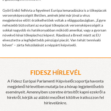
Győri Enikő felhívta a figyelmet Európa lemaradására is a tőkepiacok
versenyképességét illetően, aminek jelei már jóval a vírus
megjelenése előtt érzékelhetőek voltak a világgazdaságban. „Egyre
nehezebb biztosítani az európai tőkepiacok versenyképességét a
sokkal nagyobb és hatékonyabban működő amerikai, vagy a gyorsan
növekvő kínai tőkepiachoz képest. Ráadásul a Brexit miatt az EU
elvesztette a legfejlettebb pénzügyi piacát. Van tehát tennivaló
bőven” – zárta felszólalását a néppárti képviselő.
FIDESZ HÍRLEVÉL
A Fidesz Európai Parlamenti Képviselőcsoportja havonta
megjelenő hírlevélben mutatja be a hónap legjelentősebb
eseményeit. Amennyiben szeretne értesítőt kapni ezekről a
hírekről, kérjük az alábbi mezőket kitöltve iratkozzon fel
hírlevelünkre.