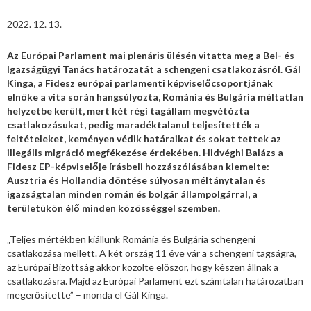
2022. 12. 13.
Az Európai Parlament mai plenáris ülésén vitatta meg a Bel- és
Igazságügyi Tanács határozatát a schengeni csatlakozásról. Gál
Kinga, a Fidesz európai parlamenti képviselőcsoportjának
elnöke a vita során hangsúlyozta, Románia és Bulgária méltatlan
helyzetbe került, mert két régi tagállam megvétózta
csatlakozásukat, pedig maradéktalanul teljesítették a
feltételeket, keményen védik határaikat és sokat tettek az
illegális migráció megfékezése érdekében. Hidvéghi Balázs a
Fidesz EP-képviselője írásbeli hozzászólásában kiemelte:
Ausztria és Hollandia döntése súlyosan méltánytalan és
igazságtalan minden román és bolgár állampolgárral, a
területükön élő minden közösséggel szemben.
„Teljes mértékben kiállunk Románia és Bulgária schengeni
csatlakozása mellett. A két ország 11 éve vár a schengeni tagságra,
az Európai Bizottság akkor közölte először, hogy készen állnak a
csatlakozásra. Majd az Európai Parlament ezt számtalan határozatban
megerősítette” – monda el Gál Kinga.