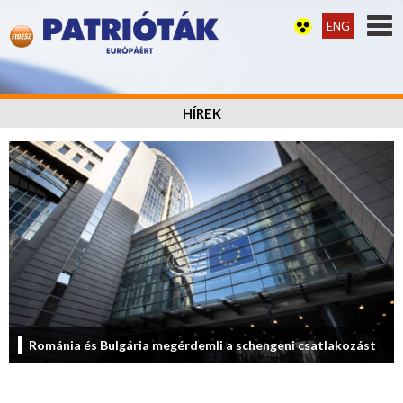
ENG
HÍREK
Románia és Bulgária megérdemli a schengeni csatlakozást