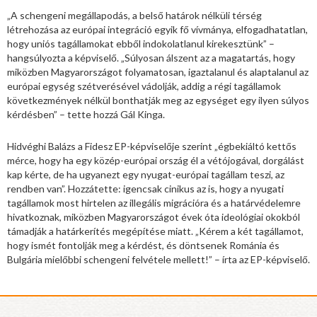
„A schengeni megállapodás, a belső határok nélküli térség
létrehozása az európai integráció egyik fő vívmánya, elfogadhatatlan,
hogy uniós tagállamokat ebből indokolatlanul kirekesztünk” –
hangsúlyozta a képviselő. „Súlyosan álszent az a magatartás, hogy
miközben Magyarországot folyamatosan, igaztalanul és alaptalanul az
európai egység szétverésével vádolják, addig a régi tagállamok
következmények nélkül bonthatják meg az egységet egy ilyen súlyos
kérdésben” – tette hozzá Gál Kinga.
Hidvéghi Balázs a Fidesz EP-képviselője szerint „égbekiáltó kettős
mérce, hogy ha egy közép-európai ország él a vétójogával, dorgálást
kap kérte, de ha ugyanezt egy nyugat-európai tagállam teszi, az
rendben van”. Hozzátette: igencsak cinikus az is, hogy a nyugati
tagállamok most hirtelen az illegális migrációra és a határvédelemre
hivatkoznak, miközben Magyarországot évek óta ideológiai okokból
támadják a határkerítés megépítése miatt. „Kérem a két tagállamot,
hogy ismét fontolják meg a kérdést, és döntsenek Románia és
Bulgária mielőbbi schengeni felvétele mellett!” – írta az EP-képviselő.