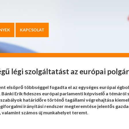
NYEK
KAPCSOLAT
gű légi szolgáltatást az európai polgá
ent elsöprő többséggel fogadta el az egységes európai égbo
. Bánki Erik fideszes európai parlamenti képviselő a témáról
gszabályok határidőre történő tagállami végrehajtása kiemelt
giforgalmi irányítási rendszer megteremtése jelentős gazda
 valamint számos új munkahelyet teremt.