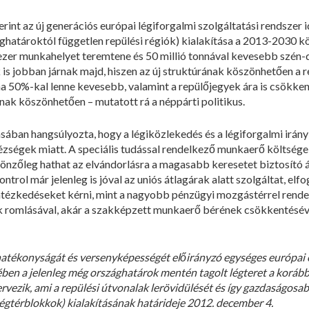
rint az új generációs európai légiforgalmi szolgáltatási rendszer 
ághatároktól független repülési régiók) kialakítása a 2013-2030 
 ezer munkahelyet teremtene és 50 millió tonnával kevesebb szén-d
is jobban járnak majd, hiszen az új struktúrának köszönhetően a re
a 50%-kal lenne kevesebb, valamint a repülőjegyek ára is csökke
snak köszönhetően – mutatott rá a néppárti politikus.
ásában hangsúlyozta, hogy a légiközlekedés és a légiforgalmi irán
zségek miatt. A speciális tudással rendelkező munkaerő költsége 
önzőleg hathat az elvándorlásra a magasabb keresetet biztosító á
ntrol már jelenleg is jóval az uniós átlagárak alatt szolgáltat, el
ntézkedéseket kérni, mint a nagyobb pénzügyi mozgástérrel rende
k romlásával, akár a szakképzett munkaerő bérének csökkentésével
 hatékonyságát és versenyképességét előirányzó egységes európai 
tében a jelenleg még országhatárok mentén tagolt légteret a korá
vezik, ami a repülési útvonalak lerövidülését és így gazdaságosa
légtérblokkok) kialakításának határideje 2012. december 4.