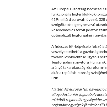
Az Európai Bizottság becslései sze
funkcionális légtérblokkok (orsz
419 milliárd euróval növelné, 328
szolgáltatást igénybe vevő utasok 
késedelmes és törölt járatok szám
optimalizált légiforgalmi irányítá
A fideszes EP-képviselő felszólal
veszélyeztethető a gazdasági nehé
további csökkentése ugyanis öszt
légiforgalmi irányító, a HungaroCo
arányú takarékossági és reform-i
akár a repülésbiztonság szintjéne
Erik.
Háttér: Az európai légi navigáció
elfogadott uniós jogszabály kere
működő regionális egységekbe szer
regionális egységek (funkcionális 