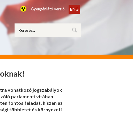
Gyengénlátó verzió
ENG
roknak!
ltra vonatkozó jogszabályok
 szóló parlamenti vitában
en fontos feladat, hiszen az
sági többletet és környezeti