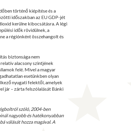
időben történő kiépítése és a
közötti időszakban az EU GDP-jét
ioxid kerülne kibocsátásra. A légi
pülési idők rövidülnek, a
nne a régiónként összehangolt és
yítás biztonsága nem
relatív alacsony szintjének
llamok felé. Mivel a magyar
fogadhatatlan esetünkben olyan
lkező nyugati felektől, amelyek
 jár – zárta felszólalását Bánki
égboltról szóló, 2004-ben
bbinál nagyobb és hatékonyabban
bbá válását hozza magával. A