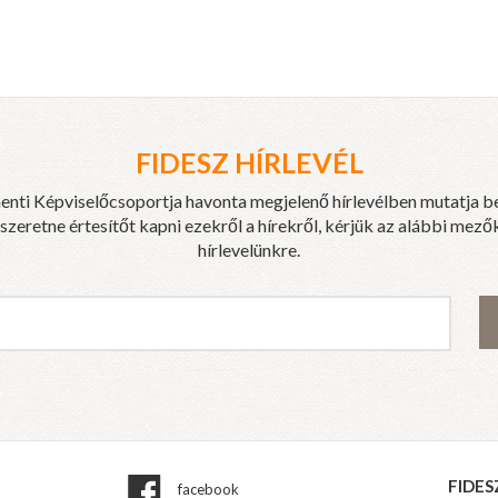
FIDESZ HÍRLEVÉL
enti Képviselőcsoportja havonta megjelenő hírlevélben mutatja b
eretne értesítőt kapni ezekről a hírekről, kérjük az alábbi mezők
hírlevelünkre.
FIDES
facebook