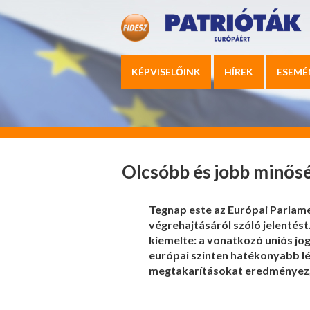
KÉPVISELŐINK
HÍREK
ESEMÉ
Olcsóbb és jobb minősé
Tegnap este az Európai Parlam
végrehajtásáról szóló jelentést
kiemelte: a vonatkozó uniós jo
európai szinten hatékonyabb lé
megtakarításokat eredményez,