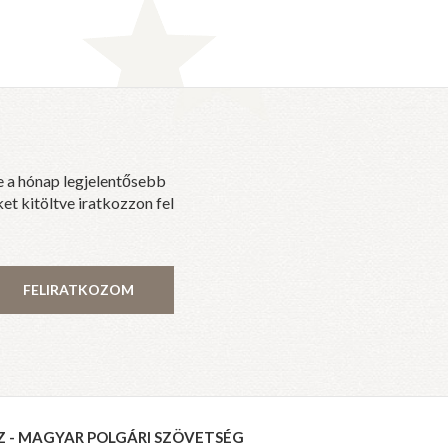
e a hónap legjelentősebb
et kitöltve iratkozzon fel
FELIRATKOZOM
Z - MAGYAR POLGÁRI SZÖVETSÉG