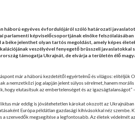
 háború egyéves évfordulójáról szóló határozati javaslatot
pai parlamenti képviselőcsoportjának elnöke felszólalásában
 béke jelenthet olyan tartós megoldást, amely képes életek
zkalációjának veszélyével fenyegető brüsszeli javaslatokka
rország támogatja Ukrajnát, de elvárja a területén élő magy
áspont már a háború kezdetétől egyértelmű és világos: elítéljük 
 a nemzetközi jog alapján jelent súlyos sérelmet, hanem morális 
k, hogy elutasítsuk az embertelenséget és az igazságtalanságot” 
fliktus már eddig is jóvátehetetlen károkat okozott az Ukrajnába
hatásaként Európa példátlan gazdasági kihívásokkal néz szembe. K
s a szenvedők megsegítése a legfontosabb. Az életek védelmét az