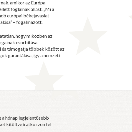
árnak, amikor az Európa
ett foglalnak állást. „Mi a
adó európai békejavaslat
alása” – fogalmazott.
atatlan, hogy miközben az
jogainak csorbítása
al és támogatja többek között az
ogok garantálása, így a nemzeti
e a hónap legjelentősebb
et kitöltve iratkozzon fel