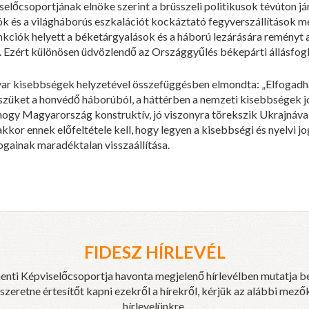
selőcsoportjának elnöke szerint a brüsszeli politikusok tévúton j
és a világháborús eszkalációt kockáztató fegyverszállítások mell
nkciók helyett a béketárgyalások és a háború lezárására reményt 
 Ezért különösen üdvözlendő az Országgyűlés békepárti állásfogl
ar kisebbségek helyzetével összefüggésben elmondta: „Elfogadh
észüket a honvédő háborúból, a háttérben a nemzeti kisebbségek 
, hogy Magyarország konstruktív, jó viszonyra törekszik Ukrajnáv
kkor ennek előfeltétele kell, hogy legyen a kisebbségi és nyelvi j
ainak maradéktalan visszaállítása.
FIDESZ HÍRLEVÉL
enti Képviselőcsoportja havonta megjelenő hírlevélben mutatja b
eretne értesítőt kapni ezekről a hírekről, kérjük az alábbi mezők
hírlevelünkre.