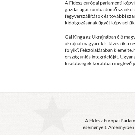
A Fidesz európai parlamenti képvi
gazdaságát romba döntő szankciók 
fegyverszállítások és további sza
kidolgozásának ügyét képviseljük.
Gál Kinga az Ukrajnában élő magy
ukrajnai magyarok is kiveszik a r
folyik”. Felszólalásában kiemelte
ország uniós integrációját. Ugyana
kisebbségek korábban meglévő jog
A Fidesz Európai Parlam
eseményeit. Amennyiben sz