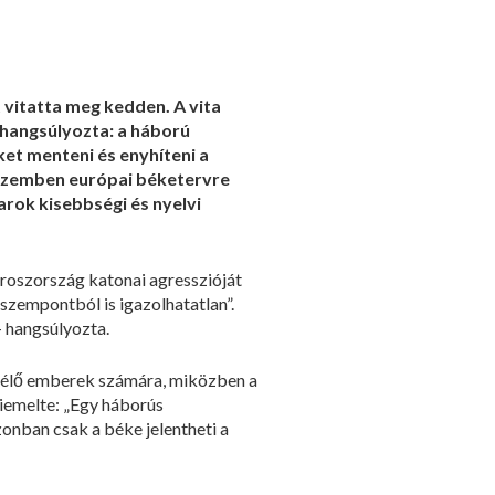
 vitatta meg kedden. A vita
 hangsúlyozta: a háború
et menteni és enyhíteni a
l szemben európai béketervre
arok kisebbségi és nyelvi
Oroszország katonai agresszióját
szempontból is igazolhatatlan”.
– hangsúlyozta.
n élő emberek számára, miközben a
iemelte: „Egy háborús
onban csak a béke jelentheti a