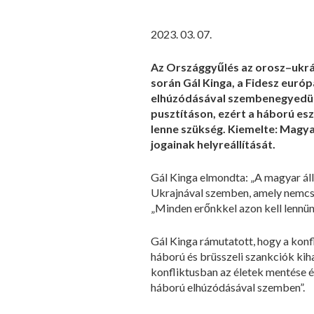
2023. 03. 07.
Az Országgyűlés az orosz–ukrán
során Gál Kinga, a Fidesz euró
elhúzódásával szembenegyedül a
pusztításon, ezért a háború es
lenne szükség. Kiemelte: Magya
jogainak helyreállítását.
Gál Kinga elmondta: „A magyar áll
Ukrajnával szemben, amely nemcsak
„Minden erőnkkel azon kell lennün
Gál Kinga rámutatott, hogy a kon
háború és brüsszeli szankciók ki
konfliktusban az életek mentése é
háború elhúzódásával szemben”.