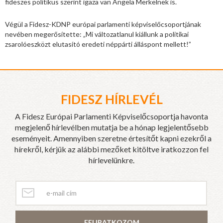
fideszes politikus szerint igaza van Angela Merkelnek is.
Végül a Fidesz-KDNP európai parlamenti képviselőcsoportjának
nevében megerősítette: „Mi változatlanul kiállunk a politikai
zsarolóeszközt elutasító eredeti néppárti álláspont mellett!”
FIDESZ HÍRLEVÉL
A Fidesz Európai Parlamenti Képviselőcsoportja havonta
megjelenő hírlevélben mutatja be a hónap legjelentősebb
eseményeit. Amennyiben szeretne értesítőt kapni ezekről a
hírekről, kérjük az alábbi mezőket kitöltve iratkozzon fel
hírlevelünkre.
FELIRATKOZOM