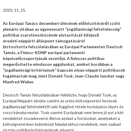
2020. 11. 25.
Az Európai Tanács decemberi ülésének előkészítéséről szóló
plenáris vitában az úgynevezett “jogállamisági feltételesség“
politikai zsarolóeszközének elutasítását kifejező
eredeti néppárti álláspont támogatásáról
biztosította felszólalásában az Európai Parlamentet Deutsch
Tamás, a Fidesz-KDNP európai parlamenti
képviselőcsoportjának vezetője. A fideszes politikus
megerősítette mindazon aggályokat, amiket korábban a
“jogállamisági kritériumok” kapcsán olyan néppárti politikusok
fogalmaztak meg, mint Donald Tusk, Jean-Claude Juncker vagy
Manfred Weber.
Deutsch Tamás felszólalásában felidézte, hogy Donald Tusk, az
Európai Néppárt elnöke szerint az uniós költségvetési források
jogállamisági feltételektől való függővé tétele kockázatos lépés és
rossz irányba mutat. Tusk szerint Európának nem lenne jó ezt a két
rendeletet összekeverni, illetve azokat a forrásokat, amelyeket a
költségvetésben különböző feladatokhoz rendelünk, nem szabad
tisztán politikai kritériumoknak alávetni.