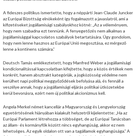
A fideszes politikus ismertette, hogy a néppárti Jean-Claude Juncker
az Európai Bizottság elnökeként így fogalmazott a javaslatról, ami a
kifizetéseket jogállamisági szabályokhoz kötné: „Az a véleményem,
hogy nem szabadna ezt tennünk. A fenyegetőzés nem alkalmas a
jogállamisággal kapcsolatos szabályok betartatására. Úgy gondolom,
hogy nem lenne hasznos az Európai Unió megosztása, ez mérgező
lenne a kontinens számára.”
Deutsch Tamás emlékeztetett, hogy Manfred Weber a jogállamisági
kondicionalitással kapcsolatban kifejtette, hogy a közös értékek nem
konkrét, hanem absztrakt kategóriák, a jogközösség védelme nem
kerülhet napi politikai meggyőződések befolyása alá, és fennáll a
veszélye annak, hogy a jogállamisági eljárás politikai ütközetekbe
kerül bevonásra, ezért nem új politikai akcionizmus kell.
Angela Merkel német kancellár a Magyarország és Lengyelország
egyetértésének hiányában kialakult helyzetről kijelentette: „Ha az
Európai Parlament létrehozza a többséget, de az Európai Tanácsban
az állam- és kormányfők között nincs egyhangúság, akkor ez nem
lehetséges. Az egyik oldalon ott van a tagállamok egyhangúsága.” A