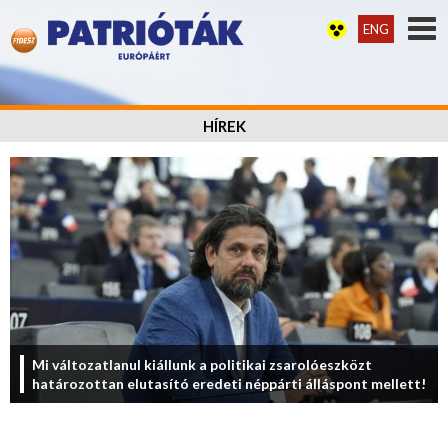
ENG
HÍREK
Mi változatlanul kiállunk a politikai zsarolóeszközt
határozottan elutasító eredeti néppárti álláspont mellett!