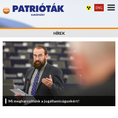
ENG
HÍREK
Mi megharcoltunk a jogállamiságunkért!