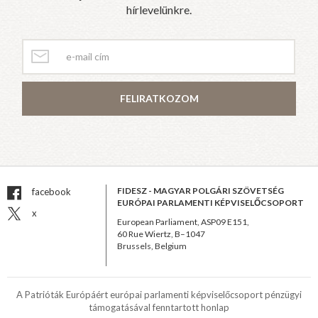
hírlevelünkre.
FELIRATKOZOM
FIDESZ - MAGYAR POLGÁRI SZÖVETSÉG
facebook
EURÓPAI PARLAMENTI KÉPVISELŐCSOPORT
x
European Parliament, ASP09 E151,
60 Rue Wiertz, B–1047
Brussels, Belgium
A Patrióták Európáért európai parlamenti képviselőcsoport pénzügyi
támogatásával fenntartott honlap