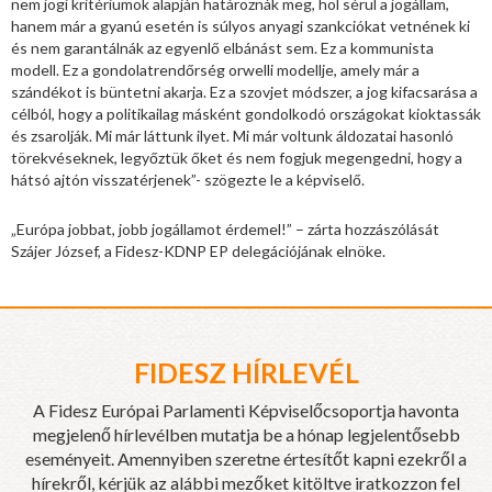
nem jogi kritériumok alapján határoznák meg, hol sérül a jogállam,
hanem már a gyanú esetén is súlyos anyagi szankciókat vetnének ki
és nem garantálnák az egyenlő elbánást sem. Ez a kommunista
modell. Ez a gondolatrendőrség orwelli modellje, amely már a
szándékot is büntetni akarja. Ez a szovjet módszer, a jog kifacsarása a
célból, hogy a politikailag másként gondolkodó országokat kioktassák
és zsarolják. Mi már láttunk ilyet. Mi már voltunk áldozatai hasonló
törekvéseknek, legyőztük őket és nem fogjuk megengedni, hogy a
hátsó ajtón visszatérjenek”- szögezte le a képviselő.
„Európa jobbat, jobb jogállamot érdemel!” – zárta hozzászólását
Szájer József, a Fidesz-KDNP EP delegációjának elnöke.
FIDESZ HÍRLEVÉL
A Fidesz Európai Parlamenti Képviselőcsoportja havonta
megjelenő hírlevélben mutatja be a hónap legjelentősebb
eseményeit. Amennyiben szeretne értesítőt kapni ezekről a
hírekről, kérjük az alábbi mezőket kitöltve iratkozzon fel