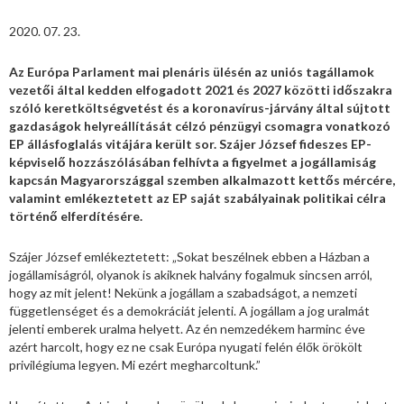
2020. 07. 23.
Az Európa Parlament mai plenáris ülésén az uniós tagállamok
vezetői által kedden elfogadott 2021 és 2027 közötti időszakra
szóló keretköltségvetést és a koronavírus-járvány által sújtott
gazdaságok helyreállítását célzó pénzügyi csomagra vonatkozó
EP állásfoglalás vitájára került sor. Szájer József fideszes EP-
képviselő hozzászólásában felhívta a figyelmet a jogállamiság
kapcsán Magyarországgal szemben alkalmazott kettős mércére,
valamint emlékeztetett az EP saját szabályainak politikai célra
történő elferdítésére.
Szájer József emlékeztetett: „Sokat beszélnek ebben a Házban a
jogállamiságról, olyanok is akiknek halvány fogalmuk sincsen arról,
hogy az mit jelent! Nekünk a jogállam a szabadságot, a nemzeti
függetlenséget és a demokráciát jelenti. A jogállam a jog uralmát
jelenti emberek uralma helyett. Az én nemzedékem harminc éve
azért harcolt, hogy ez ne csak Európa nyugati felén élők örökölt
privilégiuma legyen. Mi ezért megharcoltunk.”