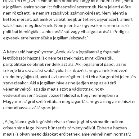
Hozzátette: „Azt is elmondom önöknek, hogy mi mindent nem jelent
a jogállam, amire sokan itt felhasználni szeretnék. Nem jelenti előre
nem rögzített, le nem írt szabályok számonkérését. Nem jelenti a
kettős mércét, azt amikor valakit megbüntetnek ugyanazért, amiért
valaki mást megdicsérnek. Nem jelenti az egyeseknek nem tetsző
politikai ideológiák szankcionálását vagy elhallgattatását. Pedig itt
egyesek erre használják a jogállam jelszavát.”
A képviselő hangsúlyozta: „Azok, akik a jogállamiság fogalmát
legtöbbször használják nem tesznek mást, mint kiüresítik,
pártpolitikai céloknak rendelik azt alá. Aki jogállamról papol, az ne
tekerje ki a szavazási szabályokat csak azért, hogy a neki kedvező
eredmény jöjjön ki, amint azt nemrégiben tették a Sargentini jelentés
szavazásakor. Aki a jogállam híve az ne ijedjen meg az eltérő
véleményektől, az adja meg a szót a vádlottnak, hogy
védekezhessen.” Szájer József felidézte, hogy nemrégiben a
Magyarországról szóló vitában megtagadták, hogy a magyar miniszter
elmondhassa az álláspontját.
„A jogállam egyik legősibb elve a római jogból származik: nullum
crimen sine lege. Nincs büntetés törvény nélkül. Ebben a házban
mégis is olyan megoldásokat erőltetnek, amelyeknél nem normatív,